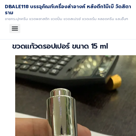
DBALE118 บรรจุภัณฑ์เครื่องสำอางค์ หลังตึกโบ๊เบ๊ วัดสิตา
ราม
ขายกระปุกครีม ขวดพลาสติก ขวดปั้ม ขวดสเปรย์ ขวดเซรั่ม หลอดครีม และอื่นๆ
ขวดแก้วดรอปเปอร์ ขนาด 15 ml