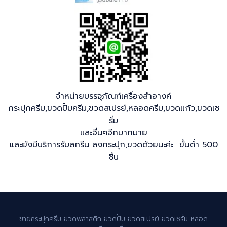
จำหน่ายบรรจุภัณฑ์เครื่องสำอางค์
กระปุกครีม,ขวดปั้มครีม,ขวดสเปรย์,หลอดครีม,ขวดแก้ว,ขวดเซ
รั่ม
และอื่นๆอีกมากมาย
และยังมีบริการรับสกรีน ลงกระปุก,ขวดด้วยนะค่ะ ขั้นต่ำ 500
ชิ้น
ขายกระปุกครีม ขวดพลาสติก ขวดปั้ม ขวดสเปรย์ ขวดเซรั่ม หลอด