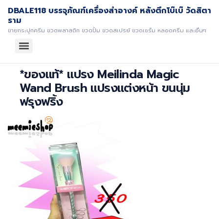
DBALE118 บรรจุภัณฑ์เครื่องสำอางค์ หลังตึกโบ๊เบ๊ วัดสิตา
ราม
ขายกระปุกครีม ขวดพลาสติก ขวดปั้ม ขวดสเปรย์ ขวดเซรั่ม หลอดครีม และอื่นๆ
*ของแท้* แปรง Meilinda Magic
Wand Brush แปรงแต่งหน้า ขนนุ่ม
ฟรุงฟริ้ง