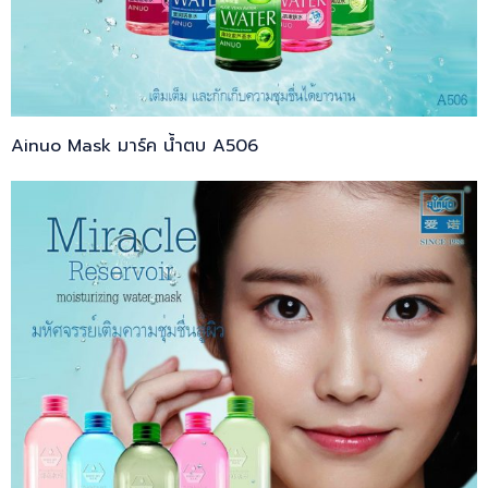
Ainuo Mask มาร์ค น้ำตบ A506