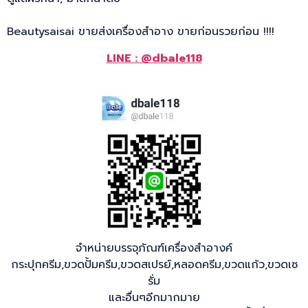
Beautysaisai ขายส่งเครื่องสำอาง ขายก่อนรวยก่อน !!!!
LINE : @dbale118
จำหน่ายบรรจุภัณฑ์เครื่องสำอางค์
กระปุกครีม,ขวดปั้มครีม,ขวดสเปรย์,หลอดครีม,ขวดแก้ว,ขวดเซ
รั่ม
และอื่นๆอีกมากมาย