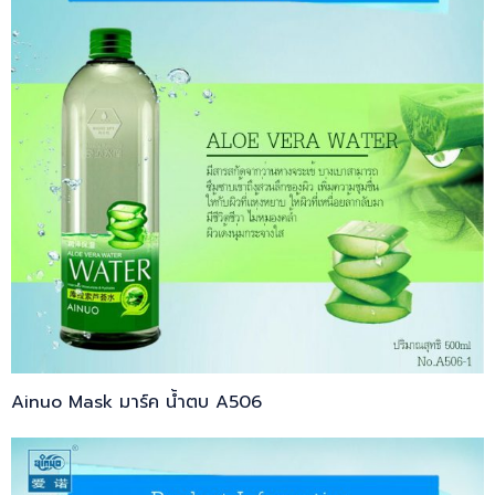
Ainuo Mask มาร์ค น้ำตบ A506