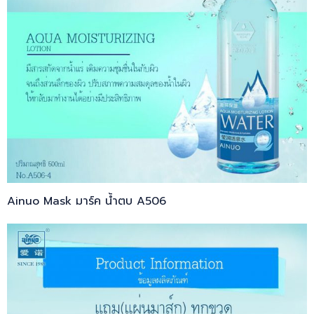
Ainuo Mask มาร์ค น้ำตบ A506