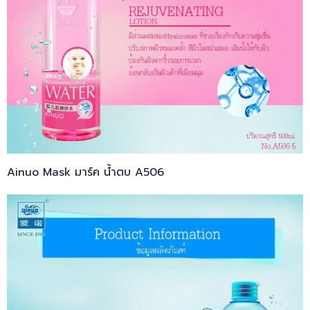
Ainuo Mask มาร์ค น้ำตบ A506