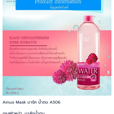
Ainuo Mask มาร์ค น้ำตบ A506
ดูแลผิวหน้า, มาส์กน้ำตบ