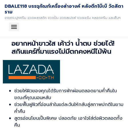
DBALE118 บรรจุภัณฑ์เครื่องสำอางค์ หลังตึกโบ๊เบ๊ วัดสิตา
ราม
ขายกระปุกครีม ขวดพลาสติก ขวดปั้ม ขวดสเปรย์ ขวดเซรั่ม หลอดครีม และอื่นๆ
อยากหน้าขาวใส เค้าว่า น้ำตบ ช่วยได้!
สกินแคร์ที่มาแรงไม่มีตกคงหนีไม้พ้น
ช่วยให้ผิวของคุณได้รับการพักผ่อนตลอดยามค่ำคืนใน
ขณะที่คุณนอนหลับ
ช่วยฟื้นฟูผิวที่อ่อนล้าในแต่ละวันให้กลับสู่สภาพปกติในยาม
ค่ำคืน
สูตรอ่อนโยนเป็นพิเศษ ปลอดภัย เอาใจใส่ต่อผิวตลอดทั้ง
คืน