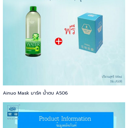
Ainuo Mask มาร์ค น้ำตบ A506