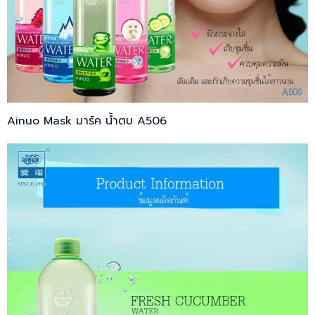
Ainuo Mask มาร์ค น้ำตบ A506