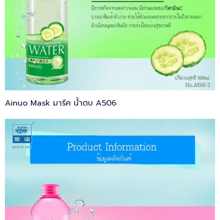
Ainuo Mask มาร์ค น้ำตบ A506