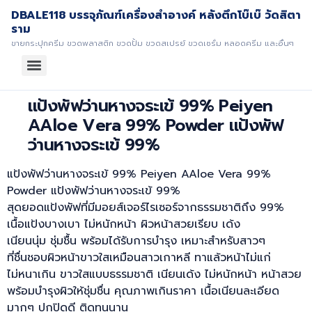
DBALE118 บรรจุภัณฑ์เครื่องสำอางค์ หลังตึกโบ๊เบ๊ วัดสิตา
ราม
ขายกระปุกครีม ขวดพลาสติก ขวดปั้ม ขวดสเปรย์ ขวดเซรั่ม หลอดครีม และอื่นๆ
แป้งพัฟว่านหางจระเข้ 99% Peiyen
AAloe Vera 99% Powder แป้งพัฟ
ว่านหางจระเข้ 99%
แป้งพัฟว่านหางจระเข้ 99% Peiyen AAloe Vera 99%
Powder แป้งพัฟว่านหางจระเข้ 99%
สุดยอดแป้งพัฟที่มีมอยส์เจอร์ไรเซอร์จากธรรมชาติถึง 99%
เนื้อแป้งบางเบา ไม่หนักหน้า ผิวหน้าสวยเรียบ เด้ง
เนียนนุ่ม ชุ่มชื้น พร้อมได้รับการบำรุง เหมาะสำหรับสาวๆ
ที่ชื่นชอบผิวหน้าขาวใสเหมือนสาวเกาหลี ทาแล้วหน้าไม่แก่
ไม่หนาเกิน ขาวใสแบบธรรมชาติ เนียนเด้ง ไม่หนักหน้า หน้าสวย
พร้อมบำรุงผิวให้ชุ่มชื่น คุณภาพเกินราคา เนื้อเนียนละเอียด
มากๆ ปกปิดดี ติดทนนาน