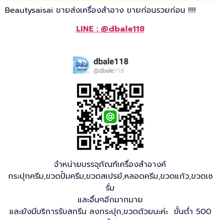
Beautysaisai ขายส่งเครื่องสำอาง ขายก่อนรวยก่อน !!!!
LINE : @dbale118
จำหน่ายบรรจุภัณฑ์เครื่องสำอางค์
กระปุกครีม,ขวดปั้มครีม,ขวดสเปรย์,หลอดครีม,ขวดแก้ว,ขวดเซ
รั่ม
และอื่นๆอีกมากมาย
และยังมีบริการรับสกรีน ลงกระปุก,ขวดด้วยนะค่ะ ขั้นต่ำ 500