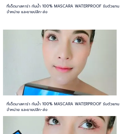
ที่เด็ดมาสคาร่า กันน้ำ 100% MASCARA WATERPROOF รับตัวแทน
จำหน่าย และขายปลีก-ส่ง
ที่เด็ดมาสคาร่า กันน้ำ 100% MASCARA WATERPROOF รับตัวแทน
จำหน่าย และขายปลีก-ส่ง