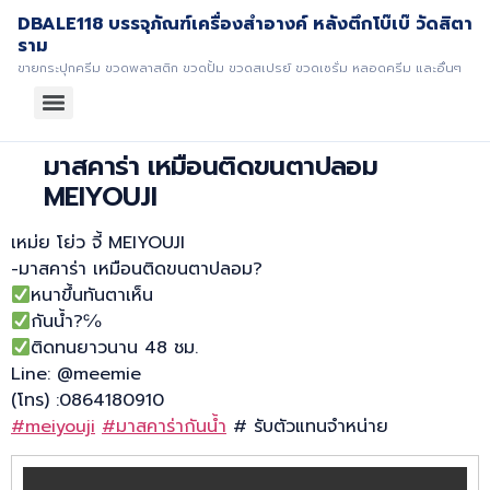
DBALE118 บรรจุภัณฑ์เครื่องสำอางค์ หลังตึกโบ๊เบ๊ วัดสิตา
ราม
ขายกระปุกครีม ขวดพลาสติก ขวดปั้ม ขวดสเปรย์ ขวดเซรั่ม หลอดครีม และอื่นๆ
มาสคาร่า เหมือนติดขนตาปลอม
MEIYOUJI
เหม่ย โย่ว จี้ MEIYOUJI
-มาสคาร่า เหมือนติดขนตาปลอม
?
หนาขึ้นทันตาเห็น
กันน้ำ
?
℅
ติดทนยาวนาน 48 ชม.
Line: @meemie
(โทร) :0864180910
#
meiyouji
#
มาสคาร่ากันน้ำ
# รับตัวแทนจำหน่าย