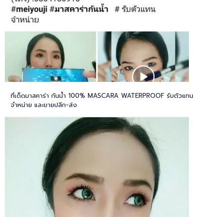
ที่เด็ดมาสคาร่า กันน้ำ 100% MASCARA WATERPROOF รับตัวแทน
จำหน่าย และขายปลีก-ส่ง