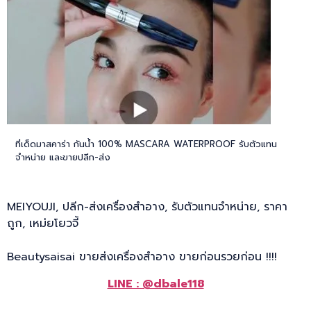
ที่เด็ดมาสคาร่า กันน้ำ 100% MASCARA WATERPROOF รับตัวแทน
จำหน่าย และขายปลีก-ส่ง
MEIYOUJI, ปลีก-ส่งเครื่องสำอาง, รับตัวแทนจำหน่าย, ราคา
ถูก, เหม่ยโยวจี้
Beautysaisai ขายส่งเครื่องสำอาง ขายก่อนรวยก่อน !!!!
LINE : @dbale118