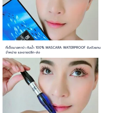
ที่เด็ดมาสคาร่า กันน้ำ 100% MASCARA WATERPROOF รับตัวแทน
จำหน่าย และขายปลีก-ส่ง