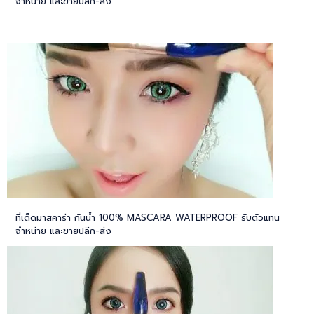
จำหน่าย และขายปลีก-ส่ง
ที่เด็ดมาสคาร่า กันน้ำ 100% MASCARA WATERPROOF รับตัวแทน
จำหน่าย และขายปลีก-ส่ง