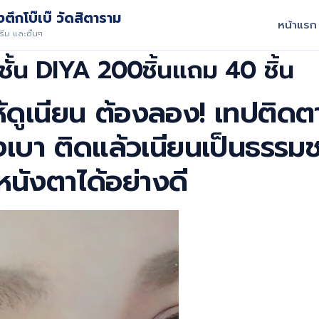
ตึกโบ๊เบ๊ วัดสิตาราม
หน้าแรก
ีม และอื่นๆ
ชั้น DIYA 200ชิ้นแถม 40 ชิ้น
้ดูเนียน ต้องลอง! เทปติด
งเบา ติดแล้วเนียนเป็นธรร
นังตาได้อย่างดี