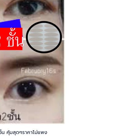
้น คุ้มสุดๆราคาไม่แพง