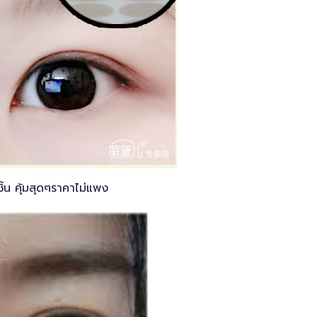
้น คุ้มสุดๆราคาไม่แพง