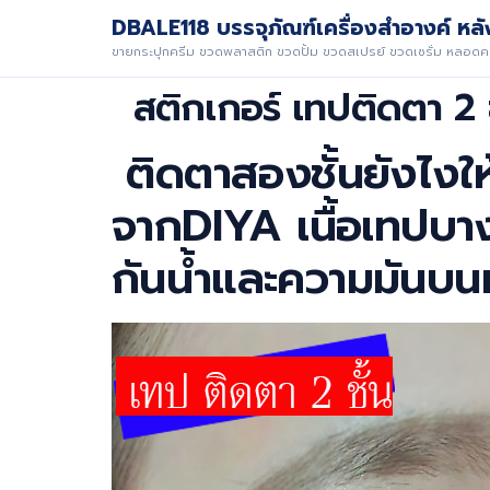
DBALE118 บรรจุภัณฑ์เครื่องสำอางค์ หลัง
ขายกระปุกครีม ขวดพลาสติก ขวดปั้ม ขวดสเปรย์ ขวดเซรั่ม หลอดคร
สติกเกอร์ เทปติดตา 2 
ติดตาสองชั้นยังไงให
จากDIYA เนื้อเทปบา
กันน้ำและความมันบนห