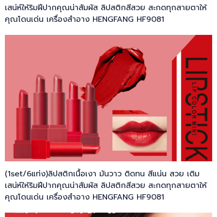
เสน่ห์ให้ริมฝีปากคุณน่าสัมผัส ลิปสติกสีสวย สะกดทุกสายตาให้
คุณโดนเด่น เครื่องสำอาง HENGFANG HF9081
(1set/6แท่ง)ลิปสติกเนื้อเงา มันวาว ติดทน สีแน่น สวย เติม
เสน่ห์ให้ริมฝีปากคุณน่าสัมผัส ลิปสติกสีสวย สะกดทุกสายตาให้
คุณโดนเด่น เครื่องสำอาง HENGFANG HF9081