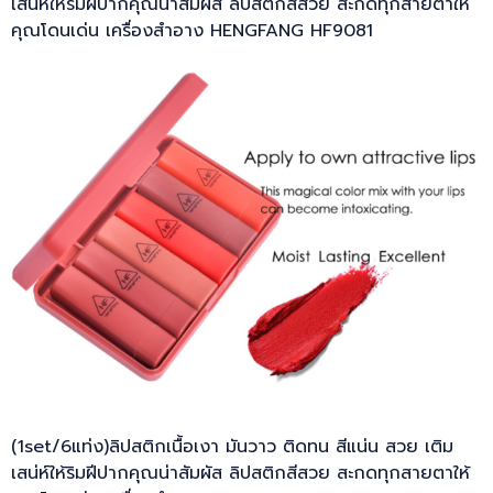
เสน่ห์ให้ริมฝีปากคุณน่าสัมผัส ลิปสติกสีสวย สะกดทุกสายตาให้
คุณโดนเด่น เครื่องสำอาง HENGFANG HF9081
(1set/6แท่ง)ลิปสติกเนื้อเงา มันวาว ติดทน สีแน่น สวย เติม
เสน่ห์ให้ริมฝีปากคุณน่าสัมผัส ลิปสติกสีสวย สะกดทุกสายตาให้