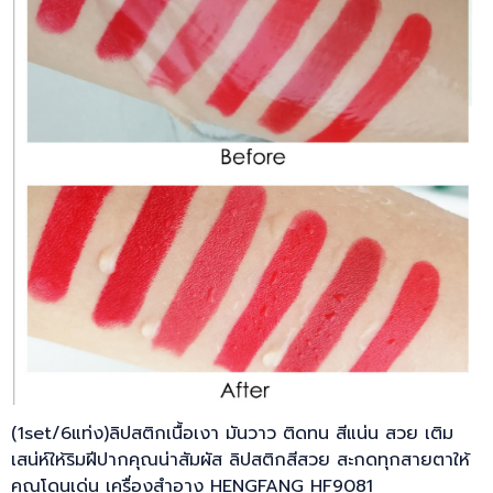
(1set/6แท่ง)ลิปสติกเนื้อเงา มันวาว ติดทน สีแน่น สวย เติม
เสน่ห์ให้ริมฝีปากคุณน่าสัมผัส ลิปสติกสีสวย สะกดทุกสายตาให้
คุณโดนเด่น เครื่องสำอาง HENGFANG HF9081