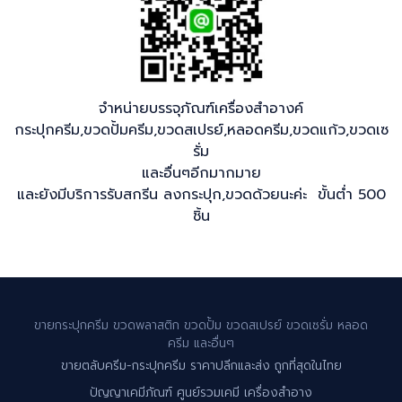
จำหน่ายบรรจุภัณฑ์เครื่องสำอางค์
กระปุกครีม,ขวดปั้มครีม,ขวดสเปรย์,หลอดครีม,ขวดแก้ว,ขวดเซ
รั่ม
และอื่นๆอีกมากมาย
และยังมีบริการรับสกรีน ลงกระปุก,ขวดด้วยนะค่ะ ขั้นต่ำ 500
ชิ้น
ขายกระปุกครีม ขวดพลาสติก ขวดปั้ม ขวดสเปรย์ ขวดเซรั่ม หลอด
ครีม และอื่นๆ
ขายตลับครีม-กระปุกครีม ราคาปลีกและส่ง ถูกที่สุดในไทย
ปัญญาเคมีภัณฑ์ ศูนย์รวมเคมี เครื่องสำอาง