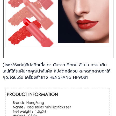
(1set/6แท่ง)ลิปสติกเนื้อเงา มันวาว ติดทน สีแน่น สวย เติม
เสน่ห์ให้ริมฝีปากคุณน่าสัมผัส ลิปสติกสีสวย สะกดทุกสายตาให้
คุณโดนเด่น เครื่องสำอาง HENGFANG HF9081