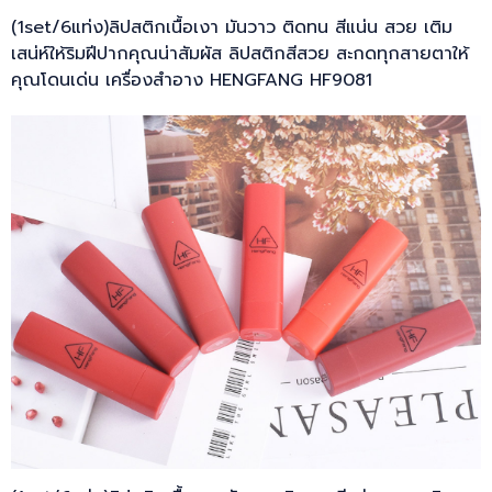
(1set/6แท่ง)ลิปสติกเนื้อเงา มันวาว ติดทน สีแน่น สวย เติม
เสน่ห์ให้ริมฝีปากคุณน่าสัมผัส ลิปสติกสีสวย สะกดทุกสายตาให้
คุณโดนเด่น เครื่องสำอาง HENGFANG HF9081