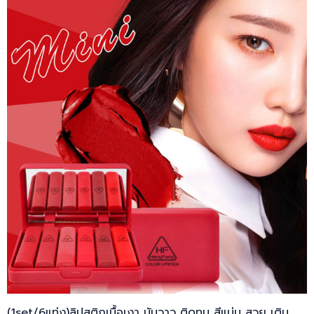
(1set/6แท่ง)ลิปสติกเนื้อเงา มันวาว ติดทน สีแน่น สวย เติม