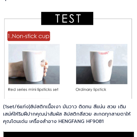
(1set/6แท่ง)ลิปสติกเนื้อเงา มันวาว ติดทน สีแน่น สวย เติม
เสน่ห์ให้ริมฝีปากคุณน่าสัมผัส ลิปสติกสีสวย สะกดทุกสายตาให้
คุณโดนเด่น เครื่องสำอาง HENGFANG HF9081