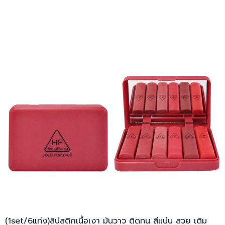
(1set/6แท่ง)ลิปสติกเนื้อเงา มันวาว ติดทน สีแน่น สวย เติม