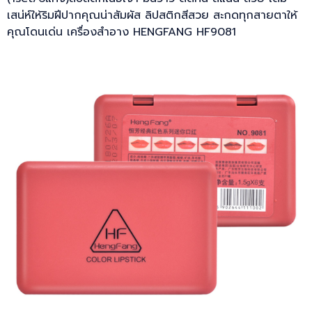
เสน่ห์ให้ริมฝีปากคุณน่าสัมผัส ลิปสติกสีสวย สะกดทุกสายตาให้
คุณโดนเด่น เครื่องสำอาง HENGFANG HF9081