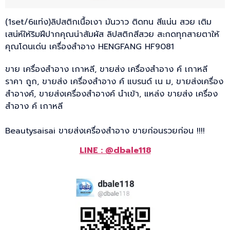
(1set/6แท่ง)ลิปสติกเนื้อเงา มันวาว ติดทน สีแน่น สวย เติม
เสน่ห์ให้ริมฝีปากคุณน่าสัมผัส ลิปสติกสีสวย สะกดทุกสายตาให้
คุณโดนเด่น เครื่องสำอาง HENGFANG HF9081
ขาย เครื่องสำอาง เกาหลี, ขายส่ง เครื่องสำอาง ค์ เกาหลี
ราคา ถูก, ขายส่ง เครื่องสำอาง ค์ แบรนด์ เน ม, ขายส่งเครื่อง
สำอางค์, ขายส่งเครื่องสำอางค์ นำเข้า, แหล่ง ขายส่ง เครื่อง
สำอาง ค์ เกาหลี
Beautysaisai ขายส่งเครื่องสำอาง ขายก่อนรวยก่อน !!!!
LINE : @dbale118