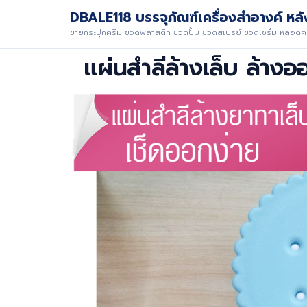
DBALE118 บรรจุภัณฑ์เครื่องสำอางค์ หลัง
ขายกระปุกครีม ขวดพลาสติก ขวดปั้ม ขวดสเปรย์ ขวดเซรั่ม หลอดคร
แผ่นสำลีล้างเล็บ ล้างออ