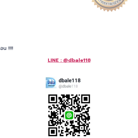
น !!!!
LINE : @dbale118