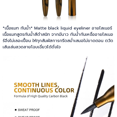
*เนื้อแมท กันน้ำ* Matte black liquid eyeliner อายไลเนอร์
เนื้อแมทสูตรกันน้ำสีดำสนิท จากมีนาว กันน้ำกันเหงื่ออายไลเนอ
ร์จึงไม่เลอะเปื้อน ให้ทุกสัมผัสการกรีดสม่ำเสมอไม่ขาดตอน ตวัด
เส้นเล่นลวดลายโฉบเฉี่ยวได้ดั่งใจ