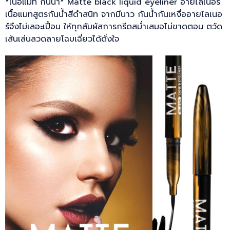
*เนื้อแมท กันน้ำ* Matte black liquid eyeliner อายไลเนอร์
เนื้อแมทสูตรกันน้ำสีดำสนิท จากมีนาว กันน้ำกันเหงื่ออายไลเนอ
ร์จึงไม่เลอะเปื้อน ให้ทุกสัมผัสการกรีดสม่ำเสมอไม่ขาดตอน ตวัด
เส้นเล่นลวดลายโฉบเฉี่ยวได้ดั่งใจ