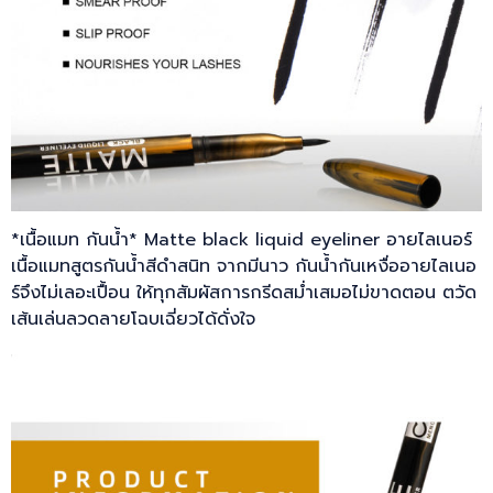
*เนื้อแมท กันน้ำ* Matte black liquid eyeliner อายไลเนอร์
เนื้อแมทสูตรกันน้ำสีดำสนิท จากมีนาว กันน้ำกันเหงื่ออายไลเนอ
ร์จึงไม่เลอะเปื้อน ให้ทุกสัมผัสการกรีดสม่ำเสมอไม่ขาดตอน ตวัด
เส้นเล่นลวดลายโฉบเฉี่ยวได้ดั่งใจ