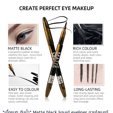
*เนื้อแมท กันน้ำ* Matte black liquid eyeliner อายไลเนอร์