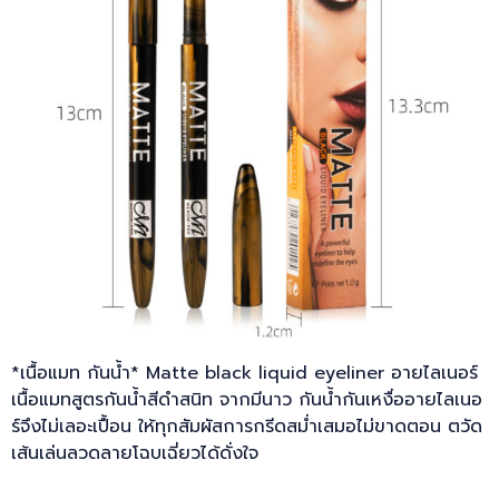
*เนื้อแมท กันน้ำ* Matte black liquid eyeliner อายไลเนอร์
เนื้อแมทสูตรกันน้ำสีดำสนิท จากมีนาว กันน้ำกันเหงื่ออายไลเนอ
ร์จึงไม่เลอะเปื้อน ให้ทุกสัมผัสการกรีดสม่ำเสมอไม่ขาดตอน ตวัด
เส้นเล่นลวดลายโฉบเฉี่ยวได้ดั่งใจ