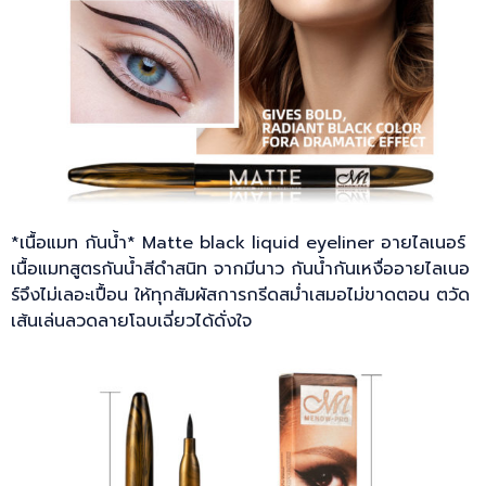
*เนื้อแมท กันน้ำ* Matte black liquid eyeliner อายไลเนอร์
เนื้อแมทสูตรกันน้ำสีดำสนิท จากมีนาว กันน้ำกันเหงื่ออายไลเนอ
ร์จึงไม่เลอะเปื้อน ให้ทุกสัมผัสการกรีดสม่ำเสมอไม่ขาดตอน ตวัด
เส้นเล่นลวดลายโฉบเฉี่ยวได้ดั่งใจ