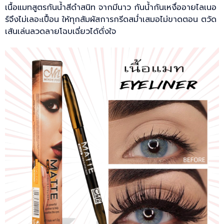
เนื้อแมทสูตรกันน้ำสีดำสนิท จากมีนาว กันน้ำกันเหงื่ออายไลเนอ
ร์จึงไม่เลอะเปื้อน ให้ทุกสัมผัสการกรีดสม่ำเสมอไม่ขาดตอน ตวัด
เส้นเล่นลวดลายโฉบเฉี่ยวได้ดั่งใจ