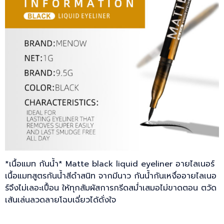
*เนื้อแมท กันน้ำ* Matte black liquid eyeliner อายไลเนอร์
เนื้อแมทสูตรกันน้ำสีดำสนิท จากมีนาว กันน้ำกันเหงื่ออายไลเนอ
ร์จึงไม่เลอะเปื้อน ให้ทุกสัมผัสการกรีดสม่ำเสมอไม่ขาดตอน ตวัด
เส้นเล่นลวดลายโฉบเฉี่ยวได้ดั่งใจ