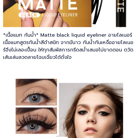
*เนื้อแมท กันน้ำ* Matte black liquid eyeliner อายไลเนอร์
เนื้อแมทสูตรกันน้ำสีดำสนิท จากมีนาว กันน้ำกันเหงื่ออายไลเนอ
ร์จึงไม่เลอะเปื้อน ให้ทุกสัมผัสการกรีดสม่ำเสมอไม่ขาดตอน ตวัด
เส้นเล่นลวดลายโฉบเฉี่ยวได้ดั่งใจ