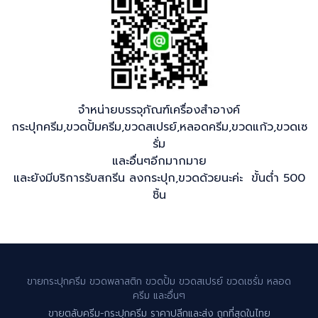
จำหน่ายบรรจุภัณฑ์เครื่องสำอางค์
กระปุกครีม,ขวดปั้มครีม,ขวดสเปรย์,หลอดครีม,ขวดแก้ว,ขวดเซ
รั่ม
และอื่นๆอีกมากมาย
และยังมีบริการรับสกรีน ลงกระปุก,ขวดด้วยนะค่ะ ขั้นต่ำ 500
ชิ้น
ขายกระปุกครีม ขวดพลาสติก ขวดปั้ม ขวดสเปรย์ ขวดเซรั่ม หลอด
ครีม และอื่นๆ
ขายตลับครีม-กระปุกครีม ราคาปลีกและส่ง ถูกที่สุดในไทย