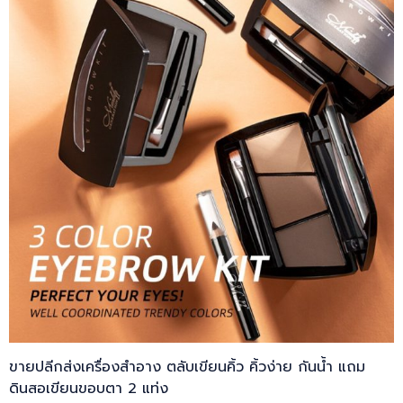
ขายปลีกส่งเครื่องสำอาง ตลับเขียนคิ้ว คิ้วง่าย กันน้ำ แถม
ดินสอเขียนขอบตา 2 แท่ง