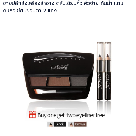
ขายปลีกส่งเครื่องสำอาง ตลับเขียนคิ้ว คิ้วง่าย กันน้ำ แถม
ดินสอเขียนขอบตา 2 แท่ง