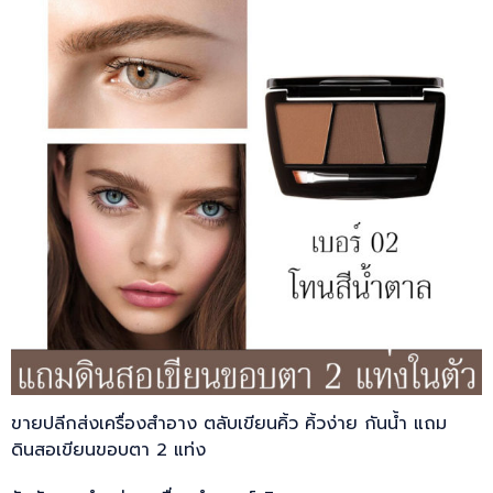
ขายปลีกส่งเครื่องสำอาง ตลับเขียนคิ้ว คิ้วง่าย กันน้ำ แถม
ดินสอเขียนขอบตา 2 แท่ง