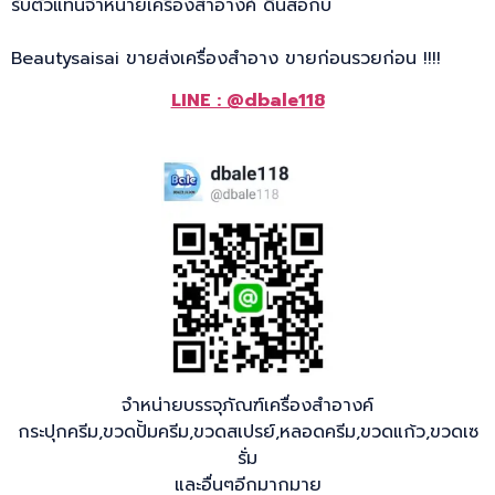
รับตัวแทนจำหน่ายเครื่องสำอางค์ ดินสอกบ
Beautysaisai ขายส่งเครื่องสำอาง ขายก่อนรวยก่อน !!!!
LINE : @dbale118
จำหน่ายบรรจุภัณฑ์เครื่องสำอางค์
กระปุกครีม,ขวดปั้มครีม,ขวดสเปรย์,หลอดครีม,ขวดแก้ว,ขวดเซ
รั่ม
และอื่นๆอีกมากมาย