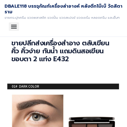
DBALE118 บรรจุภัณฑ์เครื่องสำอางค์ หลังตึกโบ๊เบ๊ วัดสิตา
ราม
ขายกระปุกครีม ขวดพลาสติก ขวดปั้ม ขวดสเปรย์ ขวดเซรั่ม หลอดครีม และอื่นๆ
ขายปลีกส่งเครื่องสำอาง ตลับเขียน
คิ้ว คิ้วง่าย กันน้ำ แถมดินสอเขียน
ขอบตา 2 แท่ง E432