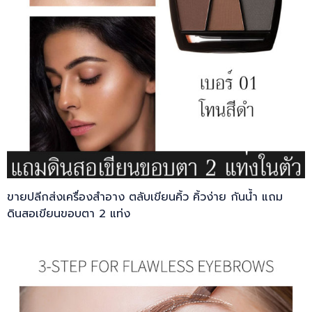
ขายปลีกส่งเครื่องสำอาง ตลับเขียนคิ้ว คิ้วง่าย กันน้ำ แถม
ดินสอเขียนขอบตา 2 แท่ง