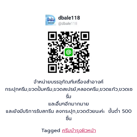
จำหน่ายบรรจุภัณฑ์เครื่องสำอางค์
กระปุกครีม,ขวดปั้มครีม,ขวดสเปรย์,หลอดครีม,ขวดแก้ว,ขวดเซ
รั่ม
และอื่นๆอีกมากมาย
และยังมีบริการรับสกรีน ลงกระปุก,ขวดด้วยนะค่ะ ขั้นต่ำ 500
ชิ้น
Tagged
ครีมบำรุงผิวหน้า