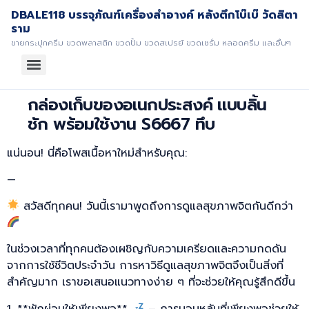
DBALE118 บรรจุภัณฑ์เครื่องสำอางค์ หลังตึกโบ๊เบ๊ วัดสิตา
ราม
ขายกระปุกครีม ขวดพลาสติก ขวดปั้ม ขวดสเปรย์ ขวดเซรั่ม หลอดครีม และอื่นๆ
กล่องเก็บของอเนกประสงค์ แบบลิ้น
ชัก พร้อมใช้งาน S6667 ทึบ
แน่นอน! นี่คือโพสเนื้อหาใหม่สำหรับคุณ:
—
สวัสดีทุกคน! วันนี้เรามาพูดถึงการดูแลสุขภาพจิตกันดีกว่า
ในช่วงเวลาที่ทุกคนต้องเผชิญกับความเครียดและความกดดัน
จากการใช้ชีวิตประจำวัน การหาวิธีดูแลสุขภาพจิตจึงเป็นสิ่งที่
สำคัญมาก เราขอเสนอแนวทางง่าย ๆ ที่จะช่วยให้คุณรู้สึกดีขึ้น
1. **พักผ่อนให้เพียงพอ**
– การนอนหลับที่เพียงพอช่วยให้