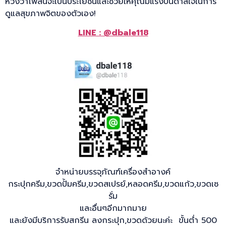
หวังว่าโพสนี้จะเป็นประโยชน์และช่วยให้คุณมีแรงบันดาลใจในการ
ดูแลสุขภาพจิตของตัวเอง!
LINE : @dbale118
จำหน่ายบรรจุภัณฑ์เครื่องสำอางค์
กระปุกครีม,ขวดปั้มครีม,ขวดสเปรย์,หลอดครีม,ขวดแก้ว,ขวดเซ
รั่ม
และอื่นๆอีกมากมาย
และยังมีบริการรับสกรีน ลงกระปุก,ขวดด้วยนะค่ะ ขั้นต่ำ 500