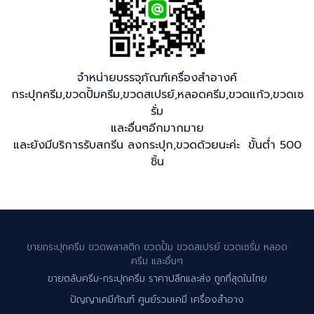
จำหน่ายบรรจุภัณฑ์เครื่องสำอางค์
กระปุกครีม,ขวดปั้มครีม,ขวดสเปรย์,หลอดครีม,ขวดแก้ว,ขวดเซ
รั่ม
และอื่นๆอีกมากมาย
และยังมีบริการรับสกรีน ลงกระปุก,ขวดด้วยนะค่ะ ขั้นต่ำ 500
ชิ้น
ขายกระปุกครีม ขวดพลาสติก ขวดปั้ม ขวดสเปรย์ ขวดเซรั่ม หลอด
ครีม และอื่นๆ
ขายตลับครีม-กระปุกครีม ราคาปลีกและส่ง ถูกที่สุดในไทย
ปัญญาเคมีภัณฑ์ ศูนย์รวมเคมี เครื่องสำอาง