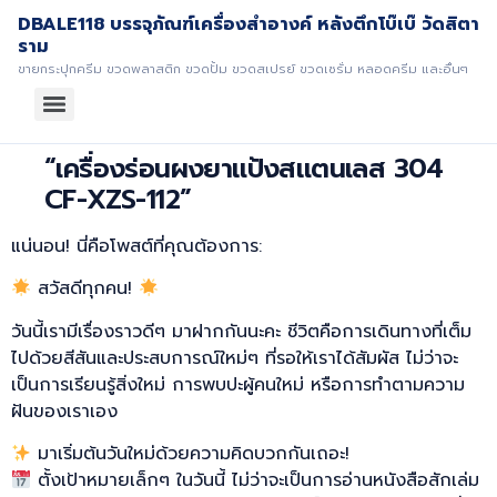
DBALE118 บรรจุภัณฑ์เครื่องสำอางค์ หลังตึกโบ๊เบ๊ วัดสิตา
ราม
ขายกระปุกครีม ขวดพลาสติก ขวดปั้ม ขวดสเปรย์ ขวดเซรั่ม หลอดครีม และอื่นๆ
“เครื่องร่อนผงยาแป้งสแตนเลส 304
CF-XZS-112”
แน่นอน! นี่คือโพสต์ที่คุณต้องการ:
สวัสดีทุกคน!
วันนี้เรามีเรื่องราวดีๆ มาฝากกันนะคะ ชีวิตคือการเดินทางที่เต็ม
ไปด้วยสีสันและประสบการณ์ใหม่ๆ ที่รอให้เราได้สัมผัส ไม่ว่าจะ
เป็นการเรียนรู้สิ่งใหม่ การพบปะผู้คนใหม่ หรือการทำตามความ
ฝันของเราเอง
มาเริ่มต้นวันใหม่ด้วยความคิดบวกกันเถอะ!
ตั้งเป้าหมายเล็กๆ ในวันนี้ ไม่ว่าจะเป็นการอ่านหนังสือสักเล่ม