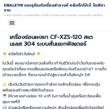
DBALE118 บรรจุภัณฑ์เครื่องสำอางค์ หลังตึกโบ๊เบ๊ วัดสิตา
ราม
ขายกระปุกครีม ขวดพลาสติก ขวดปั้ม ขวดสเปรย์ ขวดเซรั่ม หลอดครีม และอื่นๆ
เครื่องร่อนผงยา CF-XZS-120 สเต
นเลส 304 ระบบสั่นแยกฟิลเตอร์
สวัสดีเช้าวันใหม่!
ในวันนี้ ลองมานั่งทบทวนสิ่งที่เราทำในชีวิตประจำวันกันเถอะครับ
คุณมีอะไรที่อยากเปลี่ยนแปลงหรือพัฒนาในตัวเองบ้าง? การตั้ง
เป้าหมายเล็กๆ ก็สามารถนำไปสู่ความสำเร็จใหญ่ๆ ได้!
เริ่มต้นวันด้วยการออกกำลังกายสักเล็กน้อย เพื่อกระตุ้น
พลังและสร้างสมาธิให้กับตัวเอง
ให้เวลาอย่างน้อย 10 นาที ในการดื่มน้ำอุ่นหรือชาร้อนเพื่อ
สุขภาพที่ดี
อ่านหนังสือหรือบทความใหม่ๆ สักเล็กน้อยเพื่อเปิดโลกทัศน์