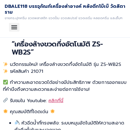
DBALE118 บรรจุภัณฑ์เครื่องสำอางค์ หลังตึกโบ๊เบ๊ วัดสิตา
ราม
ขายกระปุกครีม ขวดพลาสติก ขวดปั้ม ขวดสเปรย์ ขวดเซรั่ม หลอดครีม และอื่นๆ
“เครื่องล้างขวดกึ่งอัตโนมัติ ZS-
WB2S”
นวัตกรรมใหม่! เครื่องล้างขวดกึ่งอัตโนมัติ รุ่น ZS-WB2S
รหัสสินค้า 21071
ทำความสะอาดขวดได้อย่างมีประสิทธิภาพ ด้วยการออกแบบ
ที่คำนึงถึงความสะดวกและง่ายต่อการใช้งาน!
รับชมใน Youtube:
คลิกที่นี่
คุณสมบัติที่โดดเด่น
หัวฉีดน้ำที่ทรงพลัง: ระบบหมุนอัตโนมัติให้ความสะอาด
ทั่วถึงทั้งในและนอกขวด