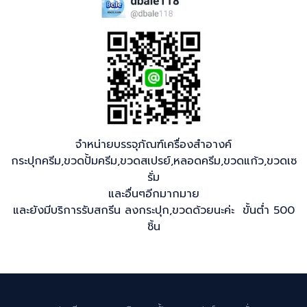
จำหน่ายบรรจุภัณฑ์เครื่องสำอางค์
กระปุกครีม,ขวดปั้มครีม,ขวดสเปรย์,หลอดครีม,ขวดแก้ว,ขวดเซ
รั่ม
และอื่นๆอีกมากมาย
และยังมีบริการรับสกรีน ลงกระปุก,ขวดด้วยนะค่ะ ขั้นต่ำ 500
ชิ้น