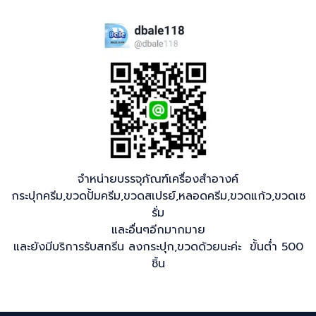
จำหน่ายบรรจุภัณฑ์เครื่องสำอางค์
กระปุกครีม,ขวดปั้มครีม,ขวดสเปรย์,หลอดครีม,ขวดแก้ว,ขวดเซ
รั่ม
และอื่นๆอีกมากมาย
และยังมีบริการรับสกรีน ลงกระปุก,ขวดด้วยนะค่ะ ขั้นต่ำ 500
ชิ้น