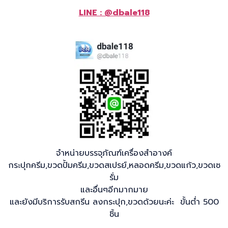
LINE : @dbale118
จำหน่ายบรรจุภัณฑ์เครื่องสำอางค์
กระปุกครีม,ขวดปั้มครีม,ขวดสเปรย์,หลอดครีม,ขวดแก้ว,ขวดเซ
รั่ม
และอื่นๆอีกมากมาย
และยังมีบริการรับสกรีน ลงกระปุก,ขวดด้วยนะค่ะ ขั้นต่ำ 500
ชิ้น