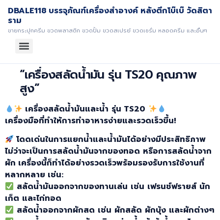
DBALE118 บรรจุภัณฑ์เครื่องสำอางค์ หลังตึกโบ๊เบ๊ วัดสิตา
ราม
ขายกระปุกครีม ขวดพลาสติก ขวดปั้ม ขวดสเปรย์ ขวดเซรั่ม หลอดครีม และอื่นๆ
“เครื่องสลัดน้ำมัน รุ่น TS20 คุณภาพ
สูง”
เครื่องสลัดน้ำมันและน้ำ
รุ่น TS20
เครื่องมือที่ทำให้การทำอาหารง่ายและรวดเร็วขึ้น!
โดดเด่นในการแยกน้ำและน้ำมันได้อย่างมีประสิทธิภาพ
ไม่ว่าจะเป็นการสลัดน้ำมันจากของทอด
หรือการสลัดน้ำจาก
ผัก เครื่องนี้ก็ทำได้อย่างรวดเร็วพร้อมรองรับการใช้งานที่
หลากหลาย เช่น:
สลัดน้ำมันออกจากของทานเล่น
เช่น
เฟรนช์ฟรายส์
นัก
เก็ต
และไก่ทอด
สลัดน้ำออกจากผักสด
เช่น
ผักสลัด
ผักบุ้ง
และผักต่างๆ