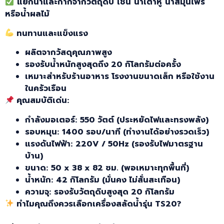
แยกน้ำและกากจากวัตถุดิบ
เช่น
น้ำเต้าหู้
น้ำสมุนไพร
หรือน้ำผลไม้
ทนทานและแข็งแรง
ผลิตจากวัสดุคุณภาพสูง
รองรับน้ำหนักสูงสุดถึง 20 กิโลกรัมต่อครั้ง
เหมาะสำหรับร้านอาหาร โรงงานขนาดเล็ก หรือใช้งาน
ในครัวเรือน
คุณสมบัติเด่น:
กำลังมอเตอร์:
550 วัตต์ (ประหยัดไฟและทรงพลัง)
รอบหมุน:
1400 รอบ/นาที (ทำงานได้อย่างรวดเร็ว)
แรงดันไฟฟ้า:
220V / 50Hz (รองรับไฟมาตรฐาน
บ้าน)
ขนาด:
50 x 38 x 82 ซม. (พอเหมาะทุกพื้นที่)
น้ำหนัก:
42 กิโลกรัม (มั่นคง ไม่สั่นสะเทือน)
ความจุ:
รองรับวัตถุดิบสูงสุด 20 กิโลกรัม
ทำไมคุณถึงควรเลือกเครื่องสลัดน้ำรุ่น TS20?