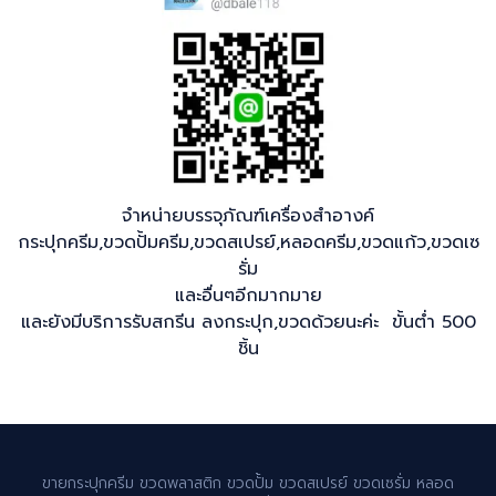
จำหน่ายบรรจุภัณฑ์เครื่องสำอางค์
กระปุกครีม,ขวดปั้มครีม,ขวดสเปรย์,หลอดครีม,ขวดแก้ว,ขวดเซ
รั่ม
และอื่นๆอีกมากมาย
และยังมีบริการรับสกรีน ลงกระปุก,ขวดด้วยนะค่ะ ขั้นต่ำ 500
ชิ้น
ขายกระปุกครีม ขวดพลาสติก ขวดปั้ม ขวดสเปรย์ ขวดเซรั่ม หลอด