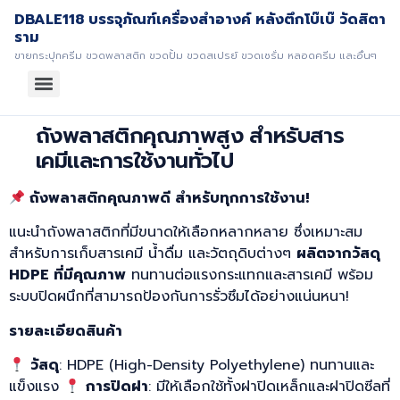
DBALE118 บรรจุภัณฑ์เครื่องสำอางค์ หลังตึกโบ๊เบ๊ วัดสิตา
ราม
ขายกระปุกครีม ขวดพลาสติก ขวดปั้ม ขวดสเปรย์ ขวดเซรั่ม หลอดครีม และอื่นๆ
ถังพลาสติกคุณภาพสูง สำหรับสาร
เคมีและการใช้งานทั่วไป
ถังพลาสติกคุณภาพดี สำหรับทุกการใช้งาน!
แนะนำถังพลาสติกที่มีขนาดให้เลือกหลากหลาย ซึ่งเหมาะสม
สำหรับการเก็บสารเคมี น้ำดื่ม และวัตถุดิบต่างๆ
ผลิตจากวัสดุ
HDPE
ที่มีคุณภาพ
ทนทานต่อแรงกระแทกและสารเคมี พร้อม
ระบบปิดผนึกที่สามารถป้องกันการรั่วซึมได้อย่างแน่นหนา!
รายละเอียดสินค้า
วัสดุ
: HDPE (High-Density Polyethylene) ทนทานและ
แข็งแรง
การปิดฝา
: มีให้เลือกใช้ทั้งฝาปิดเหล็กและฝาปิดซีลที่