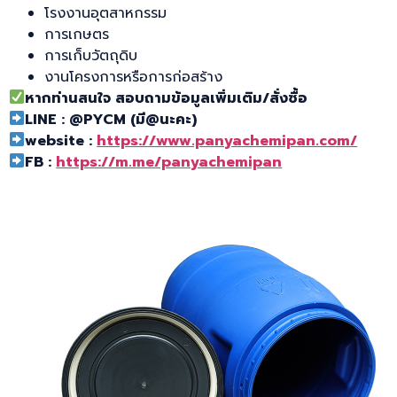
โรงงานอุตสาหกรรม
การเกษตร
การเก็บวัตถุดิบ
งานโครงการหรือการก่อสร้าง
หากท่านสนใจ สอบถามข้อมูลเพิ่มเติม
/
สั่งซื้อ
LINE : @PYCM (
มี
@
นะคะ)
website :
https://www.panyachemipan.com/
FB :
https://m.me/panyachemipan