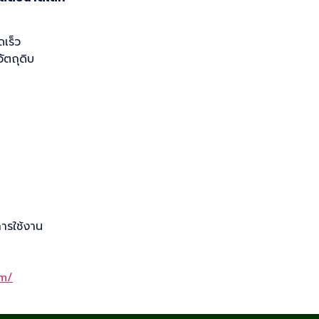
เร็ว
ตถุดิบ
ารใช้งาน
om/