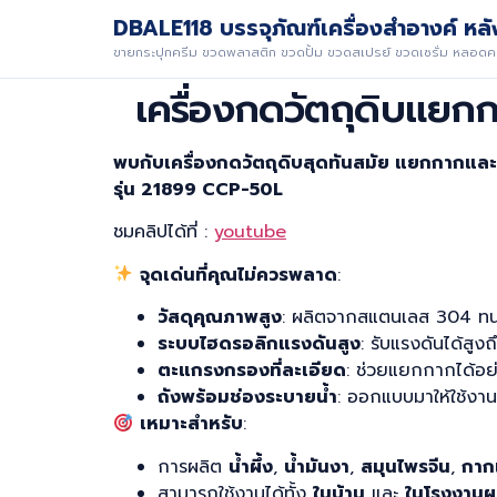
DBALE118 บรรจุภัณฑ์เครื่องสำอางค์ หลัง
ขายกระปุกครีม ขวดพลาสติก ขวดปั้ม ขวดสเปรย์ ขวดเซรั่ม หลอดคร
เครื่องกดวัตถุดิบแยก
พบกับเครื่องกดวัตถุดิบสุดทันสมัย แยกกากแล
รุ่น 21899 CCP-50L
ชมคลิปได้ที่ :
youtube
จุดเด่นที่คุณไม่ควรพลาด
:
วัสดุคุณภาพสูง
: ผลิตจากสแตนเลส 304 ทนท
ระบบไฮดรอลิกแรงดันสูง
: รับแรงดันได้สูง
ตะแกรงกรองที่ละเอียด
: ช่วยแยกกากได้อย
ถังพร้อมช่องระบายน้ำ
: ออกแบบมาให้ใช้งาน
เหมาะสำหรับ
:
การผลิต
น้ำผึ้ง
,
น้ำมันงา
,
สมุนไพรจีน
,
กากเ
สามารถใช้งานได้ทั้ง
ในบ้าน
และ
ในโรงงานผ