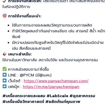
การใช้งานที่สะดวก:
เสียงรบกวนต่ำ เหมาะสมสำหรับใช้งาน
ในห้องปฏิบัติการ
การใช้งานที่แนะนำ:
ใช้ในการกระจายและผสมวัสดุตามกระบวนการผลิต
ทำให้วัสดุผสมเข้ากันอย่างละเอียด เช่น สารเคมี สีน้ำ หมึก
พิมพ์
มีความปลอดภัยสูงสำหรับวัสดุที่ไม่ติดไฟและไม่ระเบิดง่าย
เช่น สีเคลือบและสารเคมี
เหมาะสำหรับ:
ใช้งานในมหาวิทยาลัย สถาบันวิจัย และโรงงานอุตสาหกรรม
หากสนใจสอบถาม/สั่งซื้อ
LINE : @PYCM (มี@นะคะ)
เว็บไซต์ :
https://www.panyachemipan.com/
เฟซบุ๊ค :
https://m.me/panyachemipan
#
เครื่องกระจายและผสม #LabScale #
อุตสาหกรรม
#
เครื่องมือวิทยาศาสตร์ #
ผลิตภัณฑ์คุณภาพ