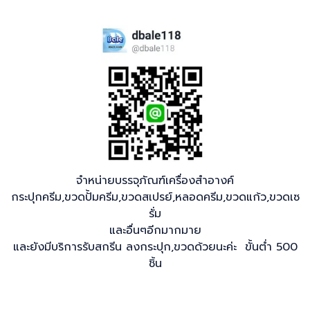
จำหน่ายบรรจุภัณฑ์เครื่องสำอางค์
กระปุกครีม,ขวดปั้มครีม,ขวดสเปรย์,หลอดครีม,ขวดแก้ว,ขวดเซ
รั่ม
และอื่นๆอีกมากมาย
และยังมีบริการรับสกรีน ลงกระปุก,ขวดด้วยนะค่ะ ขั้นต่ำ 500
ชิ้น