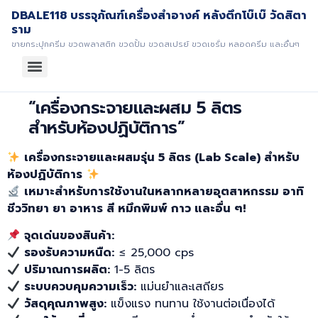
DBALE118 บรรจุภัณฑ์เครื่องสำอางค์ หลังตึกโบ๊เบ๊ วัดสิตา
ราม
ขายกระปุกครีม ขวดพลาสติก ขวดปั้ม ขวดสเปรย์ ขวดเซรั่ม หลอดครีม และอื่นๆ
“เครื่องกระจายและผสม 5 ลิตร
สำหรับห้องปฏิบัติการ”
เครื่องกระจายและผสมรุ่น 5 ลิตร (Lab Scale) สำหรับ
ห้องปฏิบัติการ
เหมาะสำหรับการใช้งานในหลากหลายอุตสาหกรรม อาทิ
ชีววิทยา ยา อาหาร สี หมึกพิมพ์ กาว และอื่น ๆ!
จุดเด่นของสินค้า:
รองรับความหนืด:
≤ 25,000 cps
ปริมาณการผลิต:
1-5 ลิตร
ระบบควบคุมความเร็ว:
แม่นยำและเสถียร
วัสดุคุณภาพสูง:
แข็งแรง ทนทาน ใช้งานต่อเนื่องได้