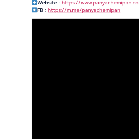
Website :
https://www.panyachemipan.c
FB :
https://m.me/panyachemipan