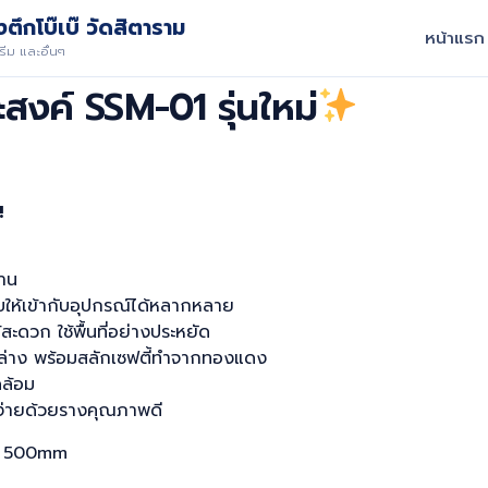
ตึกโบ๊เบ๊ วัดสิตาราม
หน้าแรก
ีม และอื่นๆ
ะสงค์ SSM-01 รุ่นใหม่
!
นาน
บให้เข้ากับอุปกรณ์ได้หลากหลาย
้สะดวก ใช้พื้นที่อย่างประหยัด
ะล่าง พร้อมสลักเซฟตี้ทำจากทองแดง
ดล้อม
ดง่ายด้วยรางคุณภาพดี
ึก 500mm