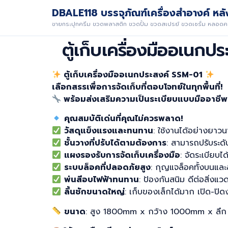
DBALE118 บรรจุภัณฑ์เครื่องสำอางค์ หลัง
ขายกระปุกครีม ขวดพลาสติก ขวดปั้ม ขวดสเปรย์ ขวดเซรั่ม หลอดคร
ตู้เก็บเครื่องมืออเนกปร
ตู้เก็บเครื่องมืออเนกประสงค์ SSM-01
เลือกสรรเพื่อการจัดเก็บที่ตอบโจทย์ในทุกพื้นที่!
พร้อมส่งเสริมความเป็นระเบียบแบบมืออาชีพ
คุณสมบัติเด่นที่คุณไม่ควรพลาด!
วัสดุแข็งแรงและทนทาน
: ใช้งานได้อย่างยาว
ชั้นวางที่ปรับได้ตามต้องการ
: สามารถปรับระดั
แผงรองรับการจัดเก็บเครื่องมือ
: จัดระเบียบได
ระบบล็อคที่ปลอดภัยสูง
: กุญแจล็อคทั้งบนแล
พ่นสีอบไฟฟ้าทนทาน
: ป้องกันสนิม ดีต่อสิ่งแว
ลิ้นชักขนาดใหญ่
: เก็บของเล็กได้มาก เปิด-ปิ
ขนาด
: สูง 1800mm x กว้าง 1000mm x ล