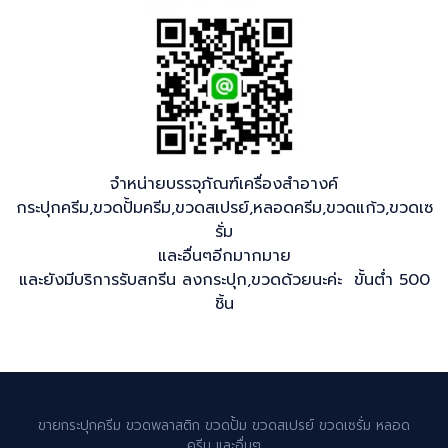
จำหน่ายบรรจุภัณฑ์เครื่องสำอางค์
กระปุกครีม,ขวดปั้มครีม,ขวดสเปรย์,หลอดครีม,ขวดแก้ว,ขวดเซ
รั่ม
และอื่นๆอีกมากมาย
และยังมีบริการรับสกรีน ลงกระปุก,ขวดด้วยนะค่ะ ขั้นต่ำ 500
ชิ้น
ขายกระปุกครีม ขวดพลาสติก ขวดปั้ม ขวดสเปรย์ ขวดเซรั่ม หลอด
ครีม และอื่นๆ