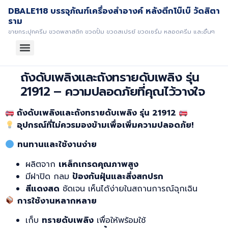
DBALE118 บรรจุภัณฑ์เครื่องสำอางค์ หลังตึกโบ๊เบ๊ วัดสิตา
ราม
ขายกระปุกครีม ขวดพลาสติก ขวดปั้ม ขวดสเปรย์ ขวดเซรั่ม หลอดครีม และอื่นๆ
ถังดับเพลิงและถังทรายดับเพลิง รุ่น
21912 – ความปลอดภัยที่คุณไว้วางใจ
ถังดับเพลิงและถังทรายดับเพลิง รุ่น 21912
อุปกรณ์ที่ไม่ควรมองข้ามเพื่อเพิ่มความปลอดภัย!
ทนทานและใช้งานง่าย
ผลิตจาก
เหล็กเกรดคุณภาพสูง
มีฝาปิด กลม
ป้องกันฝุ่นและสิ่งสกปรก
สีแดงสด
ชัดเจน เห็นได้ง่ายในสถานการณ์ฉุกเฉิน
การใช้งานหลากหลาย
เก็บ
ทรายดับเพลิง
เพื่อให้พร้อมใช้