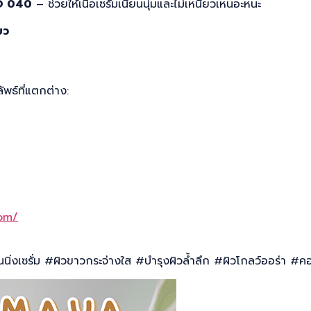
O 040
– ช่วยให้เนื้อเซรั่มเนียนนุ่มและไม่เหนียวเหนอะหนะ
ยว
ัพธ์ที่แตกต่าง:
om/
ิ่งเซรั่ม #ผิวขาวกระจ่างใส #บำรุงผิวล้ำลึก #ผิวโกลว์ออร่า #คอ