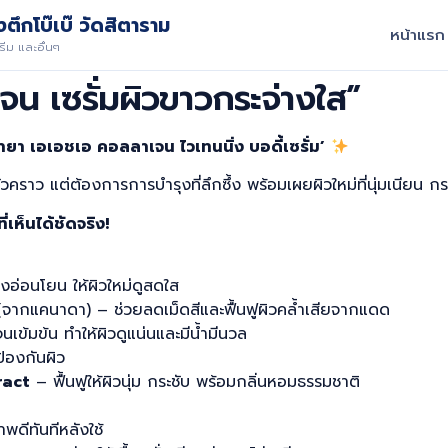
ตึกโบ๊เบ๊ วัดสิตาราม
หน้าแรก
ีม และอื่นๆ
น เซรั่มผิวขาวกระจ่างใส”
‘มายา เอเอชเอ คอลลาเจน ไวเทนนิ่ง บอดี้เซรั่ม’
วคราว แต่ต้องการการบำรุงที่ลึกซึ้ง พร้อมเผยผิวใหม่ที่นุ่มเนียน กร
เห็นได้ชัดจริง!
งอ่อนโยน ให้ผิวใหม่ดูสดใส
จากแคนาดา) – ช่วยลดเม็ดสีและฟื้นฟูผิวคล้ำเสียจากแดด
ข้มข้น ทำให้ผิวดูแน่นและมีน้ำมีนวล
ป้องกันผิว
ract
– ฟื้นฟูให้ผิวนุ่ม กระชับ พร้อมกลิ่นหอมธรรมชาติ
พดีทันทีหลังใช้