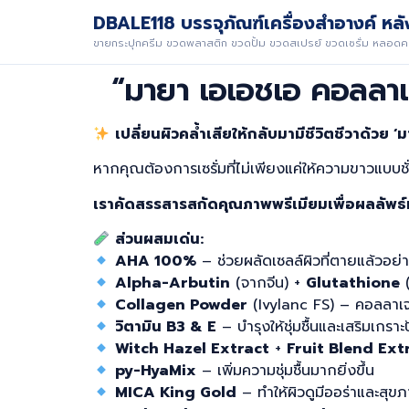
DBALE118 บรรจุภัณฑ์เครื่องสำอางค์ หลัง
ขายกระปุกครีม ขวดพลาสติก ขวดปั้ม ขวดสเปรย์ ขวดเซรั่ม หลอดคร
“มายา เอเอชเอ คอลลาเจ
เปลี่ยนผิวคล้ำเสียให้กลับมามีชีวิตชีวาด้วย 
หากคุณต้องการเซรั่มที่ไม่เพียงแค่ให้ความขาวแบบชั่
เราคัดสรรสารสกัดคุณภาพพรีเมียมเพื่อผลลัพธ์ที่
ส่วนผสมเด่น:
AHA 100%
– ช่วยผลัดเซลล์ผิวที่ตายแล้วอย่า
Alpha-Arbutin
(จากจีน) +
Glutathione
(
Collagen Powder
(Ivylanc FS) – คอลลาเจนเ
วิตามิน B3 & E
– บำรุงให้ชุ่มชื้นและเสริมเกราะ
Witch Hazel Extract
+
Fruit Blend Ext
py-HyaMix
– เพิ่มความชุ่มชื้นมากยิ่งขึ้น
MICA King Gold
– ทำให้ผิวดูมีออร่าและสุขภา