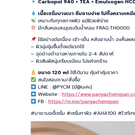
Carbopol 940 + TEA + Emulsogen HC
เนื้อเซรั่มบางเบา ซึมซาบง่าย ไม่ทิ้งคราบเหนี
เหมาะกับทุกสภาพผิว แม้ผิวแพ้ง่าย
มีกลิ่นหอมละมุนระดับน้ำหอม FRAG.TH0000
ใช้อย่างต่อเนื่อง เช้า-เย็น หลังอาบน้ำ จะเห็นผลล
– ผิวนุ่มชุ่มชื้นตั้งแต่แรกใช้
– จุดด่างดำจางหายภายใน 2-4 สัปดาห์
– ผิวสัมผัสนุ่มเรียบเนียน ไม่แห้งกร้าน
ขนาด 120 ml
ใช้ได้นาน คุ้มค่าคุ้มราคา
สนใจสอบถาม/สั่งซื้อ:
LINE : @PYCM (มี@นะคะ)
Website :
https://www.panyachemipan.c
FB :
https://m.me/panyachemipan
#มายาบอดี้เซรั่ม #เซรั่มทาผิว #AHA100 #ไวท์เทนน