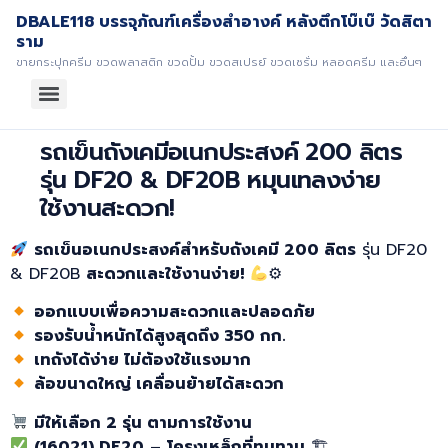
DBALE118 บรรจุภัณฑ์เครื่องสำอางค์ หลังตึกโบ๊เบ๊ วัดสิตา
ราม
ขายกระปุกครีม ขวดพลาสติก ขวดปั้ม ขวดสเปรย์ ขวดเซรั่ม หลอดครีม และอื่นๆ
รถเข็นถังเคมีอเนกประสงค์ 200 ลิตร
รุ่น DF20 & DF20B หมุนเทลงง่าย
ใช้งานสะดวก!
รถเข็นอเนกประสงค์สำหรับถังเคมี 200
ลิตร
รุ่น DF20
& DF20B
สะดวกและใช้งานง่าย!
⚙
ออกแบบเพื่อความสะดวกและปลอดภัย
รองรับน้ำหนักได้สูงสุดถึง 350
กก.
เทถังได้ง่าย ไม่ต้องใช้แรงมาก
ล้อขนาดใหญ่ เคลื่อนย้ายได้สะดวก
มีให้เลือก 2
รุ่น ตามการใช้งาน
(16021) DF20
–
โครงเหล็กที่ทนทาน
🏗