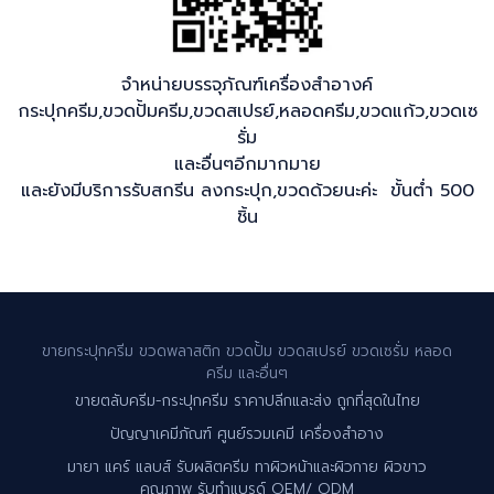
จำหน่ายบรรจุภัณฑ์เครื่องสำอางค์
กระปุกครีม,ขวดปั้มครีม,ขวดสเปรย์,หลอดครีม,ขวดแก้ว,ขวดเซ
รั่ม
และอื่นๆอีกมากมาย
และยังมีบริการรับสกรีน ลงกระปุก,ขวดด้วยนะค่ะ ขั้นต่ำ 500
ชิ้น
ขายกระปุกครีม ขวดพลาสติก ขวดปั้ม ขวดสเปรย์ ขวดเซรั่ม หลอด
ครีม และอื่นๆ
ขายตลับครีม-กระปุกครีม ราคาปลีกและส่ง ถูกที่สุดในไทย
ปัญญาเคมีภัณฑ์ ศูนย์รวมเคมี เครื่องสำอาง
มายา แคร์ แลบส์ รับผลิตครีม ทาผิวหน้าและผิวกาย ผิวขาว
คุณภาพ รับทำแบรด์ OEM/ ODM