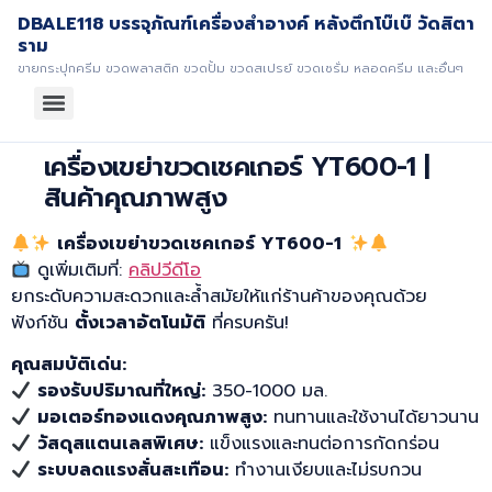
DBALE118 บรรจุภัณฑ์เครื่องสำอางค์ หลังตึกโบ๊เบ๊ วัดสิตา
ราม
ขายกระปุกครีม ขวดพลาสติก ขวดปั้ม ขวดสเปรย์ ขวดเซรั่ม หลอดครีม และอื่นๆ
เครื่องเขย่าขวดเชคเกอร์ YT600-1 |
สินค้าคุณภาพสูง
เครื่องเขย่าขวดเชคเกอร์ YT600-1
ดูเพิ่มเติมที่:
คลิปวีดีโอ
ยกระดับความสะดวกและล้ำสมัยให้แก่ร้านค้าของคุณด้วย
ฟังก์ชัน
ตั้งเวลาอัตโนมัติ
ที่ครบครัน!
คุณสมบัติเด่น:
รองรับปริมาณที่ใหญ่:
350-1000 มล.
มอเตอร์ทองแดงคุณภาพสูง:
ทนทานและใช้งานได้ยาวนาน
วัสดุสแตนเลสพิเศษ:
แข็งแรงและทนต่อการกัดกร่อน
ระบบลดแรงสั่นสะเทือน:
ทำงานเงียบและไม่รบกวน