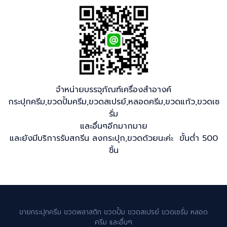
จำหน่ายบรรจุภัณฑ์เครื่องสำอางค์
กระปุกครีม,ขวดปั้มครีม,ขวดสเปรย์,หลอดครีม,ขวดแก้ว,ขวดเซ
รั่ม
และอื่นๆอีกมากมาย
และยังมีบริการรับสกรีน ลงกระปุก,ขวดด้วยนะค่ะ ขั้นต่ำ 500
ชิ้น
ขายกระปุกครีม ขวดพลาสติก ขวดปั้ม ขวดสเปรย์ ขวดเซรั่ม หลอด
ครีม และอื่นๆ