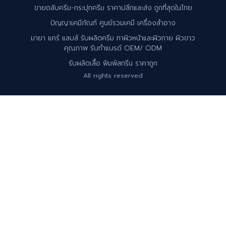
ขายตลับครีม-กระปุกครีม ราคาปลีกและส่ง ถูกที่สุดในไทย
ปัญญาเคมีภัณฑ์ ศูนย์รวมเคมี เครื่องสำอาง
มายา แคร์ แลบส์ รับผลิตครีม ทาผิวหน้าและผิวกาย ผิวขาว
คุณภาพ รับทำแบรด์ OEM/ ODM
รับผลิตเสื้อ พิมพ์สกรีน ราคาถูก
All rights reserved