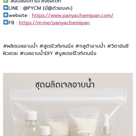
สนใจสอบถาม/สั่งซื้อได้ที่
LINE : @PYCM (มี@ด้วยนะคะ)
website :
https://www.panyachemipan.com/
FB :
https://m.me/panyachemipan
#ผลิตเจลอาบน้ำ #สูตรไวท์เทนนิ่ง #กลูต้าอาบน้ำ #วิตามินซี
ผิวสวย #เจลอาบน้ำDIY #บูสเตอร์ไวท์เทนนิ่ง