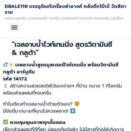
DBALE118 บรรจุภัณฑ์เครื่องสำอางค์ หลังตึกโบ๊เบ๊ วัดสิตา
ราม
ขายกระปุกครีม ขวดพลาสติก ขวดปั้ม ขวดสเปรย์ ขวดเซรั่ม หลอดครีม และอื่นๆ
“เจลอาบน้ำไวท์เทนนิ่ง สูตรวิตามินซี
& กลูต้า”
เจลอาบน้ำสูตรบูสเตอร์ไวท์เทนนิ่ง พร้อมวิตามินซี
กลูต้า อาร์บูติน
รหัส 14172
สร้างความสวยสดใสได้เองง่ายๆ ที่บ้าน ขนาด 1 กิโลกรัม
พร้อมส่วนผสมที่ครบครัน
ทำไมต้องทำเจลอาบน้ำด้วยตัวเอง?
มีข้อดีมากมายที่คุณไม่ควรพลาด!
ควบคุมคุณภาพทุกขั้นตอน
เลือกส่วนผสมที่ดีที่สุด ปลอดภัยต่อผิว ไม่มีสารที่ก่อให้เกิดการ