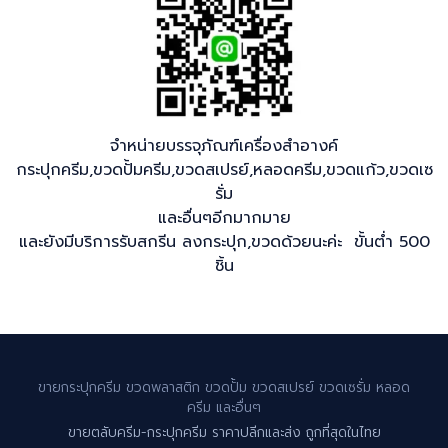
จำหน่ายบรรจุภัณฑ์เครื่องสำอางค์
กระปุกครีม,ขวดปั้มครีม,ขวดสเปรย์,หลอดครีม,ขวดแก้ว,ขวดเซ
รั่ม
และอื่นๆอีกมากมาย
และยังมีบริการรับสกรีน ลงกระปุก,ขวดด้วยนะค่ะ ขั้นต่ำ 500
ชิ้น
ขายกระปุกครีม ขวดพลาสติก ขวดปั้ม ขวดสเปรย์ ขวดเซรั่ม หลอด
ครีม และอื่นๆ
ขายตลับครีม-กระปุกครีม ราคาปลีกและส่ง ถูกที่สุดในไทย