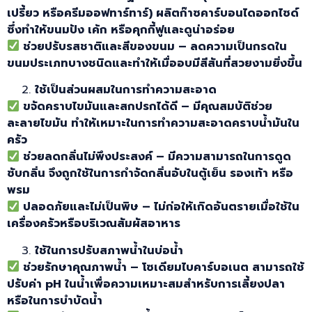
เปรี้ยว หรือครีมออฟทาร์ทาร์) ผลิตก๊าซคาร์บอนไดออกไซด์
ซึ่งทำให้ขนมปัง เค้ก หรือคุกกี้ฟูและดูน่าอร่อย
ช่วยปรับรสชาติและสีของขนม –
ลดความเป็นกรดใน
ขนมประเภทบางชนิดและทำให้เมื่ออบมีสีสันที่สวยงามยิ่งขึ้น
ใช้เป็นส่วนผสมในการทำความสะอาด
ขจัดคราบไขมันและสกปรกได้ดี –
มีคุณสมบัติช่วย
ละลายไขมัน ทำให้เหมาะในการทำความสะอาดคราบน้ำมันใน
ครัว
ช่วยลดกลิ่นไม่พึงประสงค์ –
มีความสามารถในการดูด
ซับกลิ่น จึงถูกใช้ในการกำจัดกลิ่นอับในตู้เย็น รองเท้า หรือ
พรม
ปลอดภัยและไม่เป็นพิษ –
ไม่ก่อให้เกิดอันตรายเมื่อใช้ใน
เครื่องครัวหรือบริเวณสัมผัสอาหาร
ใช้ในการปรับสภาพน้ำในบ่อน้ำ
ช่วยรักษาคุณภาพน้ำ – โซเดียมไบคาร์บอเนต
สามารถใช้
ปรับค่า pH
ในน้ำเพื่อความเหมาะสมสำหรับการเลี้ยงปลา
หรือในการบำบัดน้ำ