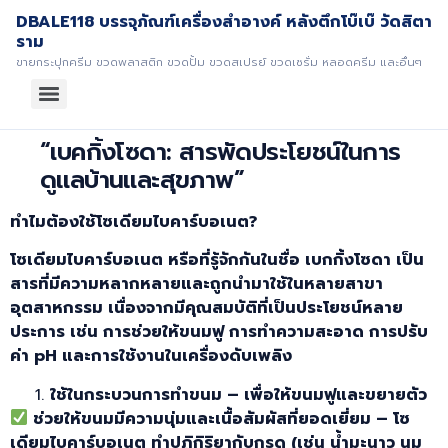
DBALE118 บรรจุภัณฑ์เครื่องสำอางค์ หลังตึกโบ๊เบ๊ วัดสิตา
ราม
ขายกระปุกครีม ขวดพลาสติก ขวดปั้ม ขวดสเปรย์ ขวดเซรั่ม หลอดครีม และอื่นๆ
“เบคกิ้งโซดา: สารพัดประโยชน์ในการ
ดูแลบ้านและสุขภาพ”
ทำไมต้องใช้โซเดียมไบคาร์บอเนต?
โซเดียมไบคาร์บอเนต
หรือที่รู้จักกันในชื่อ เบกกิ้งโซดา
เป็น
สารที่มีความหลากหลายและถูกนำมาใช้ในหลายสาขา
อุตสาหกรรม เนื่องจากมีคุณสมบัติที่เป็นประโยชน์หลาย
ประการ เช่น การช่วยให้ขนมฟู การทำความสะอาด การปรับ
ค่า pH
และการใช้งานในเครื่องดับเพลิง
ใช้ในกระบวนการทำขนม – เพื่อให้ขนมฟูและขยายตัว
ช่วยให้ขนมมีความนุ่มและเนื้อสัมผัสที่ยอดเยี่ยม – โซ
เดียมไบคาร์บอเนต
ทำปฏิกิริยากับกรด (เช่น น้ำมะนาว นม