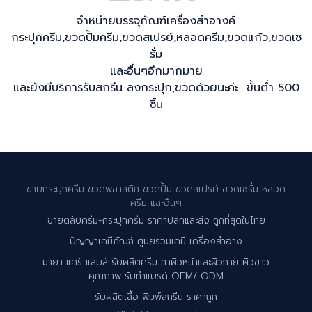
จำหน่ายบรรจุภัณฑ์เครื่องสำอางค์
กระปุกครีม,ขวดปั้มครีม,ขวดสเปรย์,หลอดครีม,ขวดแก้ว,ขวดเซ
รั่ม
และอื่นๆอีกมากมาย
และยังมีบริการรับสกรีน ลงกระปุก,ขวดด้วยนะค่ะ ขั้นต่ำ 500
ชิ้น
ขายกระปุกครีม ขวดพลาสติก ขวดปั้ม ขวดสเปรย์ ขวดเซรั่ม หลอด
ครีม และอื่นๆ
ขายตลับครีม-กระปุกครีม ราคาปลีกและส่ง ถูกที่สุดในไทย
ปัญญาเคมีภัณฑ์ ศูนย์รวมเคมี เครื่องสำอาง
มายา แคร์ แลบส์ รับผลิตครีม ทาผิวหน้าและผิวกาย ผิวขาว
คุณภาพ รับทำแบรด์ OEM/ ODM
รับผลิตเสื้อ พิมพ์สกรีน ราคาถูก