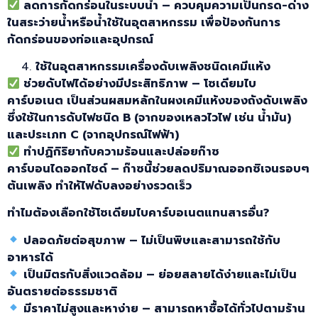
ลดการกัดกร่อนในระบบน้ำ –
ควบคุมความเป็นกรด-ด่าง
ในสระว่ายน้ำหรือน้ำใช้ในอุตสาหกรรม เพื่อป้องกันการ
กัดกร่อนของท่อและอุปกรณ์
ใช้ในอุตสาหกรรมเครื่องดับเพลิงชนิดเคมีแห้ง
ช่วยดับไฟได้อย่างมีประสิทธิภาพ – โซเดียมไบ
คาร์บอเนต
เป็นส่วนผสมหลักในผงเคมีแห้งของถังดับเพลิง
ซึ่งใช้ในการดับไฟชนิด B (
จากของเหลวไวไฟ เช่น น้ำมัน)
และประเภท C (
จากอุปกรณ์ไฟฟ้า)
ทำปฏิกิริยากับความร้อนและปล่อยก๊าซ
คาร์บอนไดออกไซด์ –
ก๊าซนี้ช่วยลดปริมาณออกซิเจนรอบๆ
ต้นเพลิง ทำให้ไฟดับลงอย่างรวดเร็ว
ทำไมต้องเลือกใช้โซเดียมไบคาร์บอเนตแทนสารอื่น?
ปลอดภัยต่อสุขภาพ –
ไม่เป็นพิษและสามารถใช้กับ
อาหารได้
เป็นมิตรกับสิ่งแวดล้อม –
ย่อยสลายได้ง่ายและไม่เป็น
อันตรายต่อธรรมชาติ
มีราคาไม่สูงและหาง่าย –
สามารถหาซื้อได้ทั่วไปตามร้าน