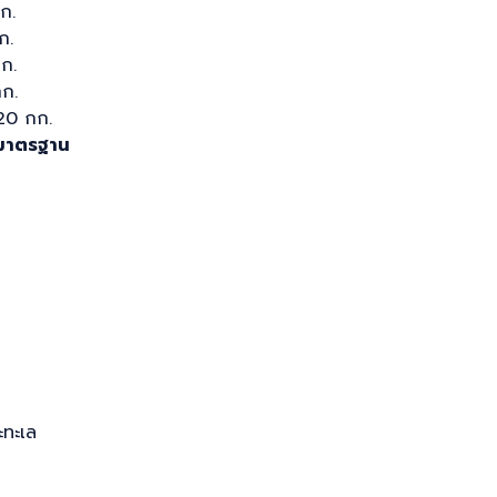
ก.
ก.
ก.
กก.
120 กก.
์มาตรฐาน
ะทะเล