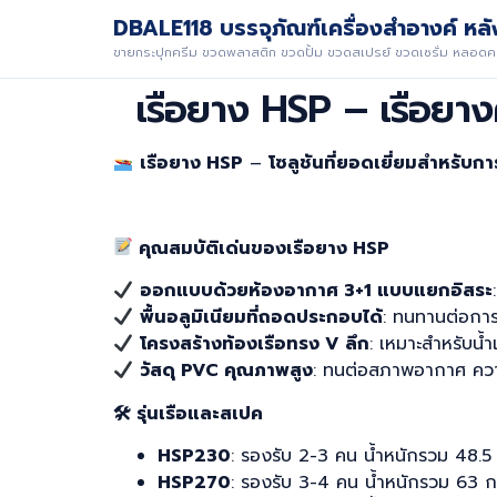
DBALE118 บรรจุภัณฑ์เครื่องสำอางค์ หลัง
ขายกระปุกครีม ขวดพลาสติก ขวดปั้ม ขวดสเปรย์ ขวดเซรั่ม หลอดคร
เรือยาง HSP – เรือยา
เรือยาง HSP
–
โซลูชันที่ยอดเยี่ยมสำหรับ
คุณสมบัติเด่นของเรือยาง HSP
ออกแบบด้วยห้องอากาศ 3+1 แบบแยกอิสระ
พื้นอลูมิเนียมที่ถอดประกอบได้
: ทนทานต่อการ
โครงสร้างท้องเรือทรง V ลึก
: เหมาะสำหรับน้ำ
วัสดุ PVC คุณภาพสูง
: ทนต่อสภาพอากาศ ความ
🛠 รุ่นเรือและสเปค
HSP230
: รองรับ 2-3 คน น้ำหนักรวม 48.5
HSP270
: รองรับ 3-4 คน น้ำหนักรวม 63 ก