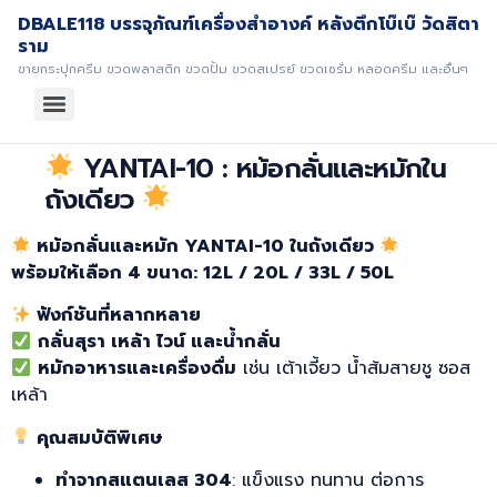
DBALE118 บรรจุภัณฑ์เครื่องสำอางค์ หลังตึกโบ๊เบ๊ วัดสิตา
ราม
ขายกระปุกครีม ขวดพลาสติก ขวดปั้ม ขวดสเปรย์ ขวดเซรั่ม หลอดครีม และอื่นๆ
YANTAI-10 : หม้อกลั่นและหมักใน
ถังเดียว
หม้อกลั่นและหมัก YANTAI-10
ในถังเดียว
พร้อมให้เลือก 4 ขนาด: 12L / 20L / 33L / 50L
ฟังก์ชันที่หลากหลาย
กลั่นสุรา เหล้า ไวน์ และน้ำกลั่น
หมักอาหารและเครื่องดื่ม
เช่น เต้าเจี้ยว น้ำส้มสายชู ซอส
เหล้า
คุณสมบัติพิเศษ
ทำจากสแตนเลส 304
: แข็งแรง ทนทาน ต่อการ