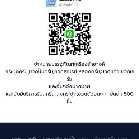
จำหน่ายบรรจุภัณฑ์เครื่องสำอางค์
กระปุกครีม,ขวดปั้มครีม,ขวดสเปรย์,หลอดครีม,ขวดแก้ว,ขวดเซ
รั่ม
และอื่นๆอีกมากมาย
และยังมีบริการรับสกรีน ลงกระปุก,ขวดด้วยนะค่ะ ขั้นต่ำ 500
ชิ้น