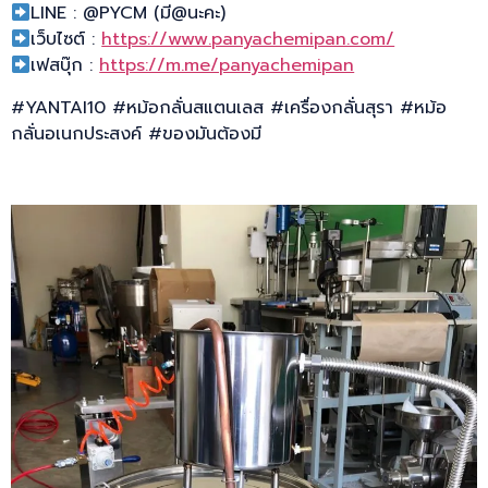
LINE : @PYCM (มี@นะคะ)
เว็บไซต์ :
https://www.panyachemipan.com/
เฟสบุ๊ก :
https://m.me/panyachemipan
#YANTAI10 #หม้อกลั่นสแตนเลส #เครื่องกลั่นสุรา #หม้อ
กลั่นอเนกประสงค์ #ของมันต้องมี