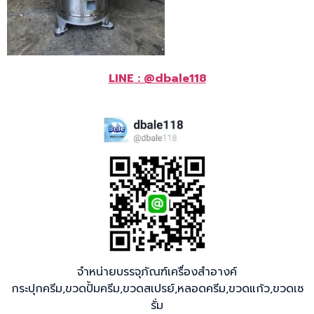
LINE : @dbale118
จำหน่ายบรรจุภัณฑ์เครื่องสำอางค์
กระปุกครีม,ขวดปั้มครีม,ขวดสเปรย์,หลอดครีม,ขวดแก้ว,ขวดเซ
รั่ม