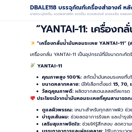
DBALE118 บรรจุภัณฑ์เครื่องสำอางค์ หลัง
ขายกระปุกครีม ขวดพลาสติก ขวดปั้ม ขวดสเปรย์ ขวดเซรั่ม หลอดคร
“YANTAI-11: เครื่องกลั
“เครื่องกลั่นน้ำมันหอมระเหย YANTAI-11” (ส
เครื่องกลั่น YANTAI-11 เป็นอุปกรณ์ที่มีขนาดกะท
YANTAI-11
คุณภาพสูง 100%:
สกัดน้ำมันหอมระเหยที่บร
ขนาดหลากหลาย:
มีให้เลือกตั้งแต่
15, 70, 
วัสดุคุณภาพดี:
ผลิตจากสเตนเลสสตีลเกรด
ประโยชน์จากน้ำมันหอมระเหยที่คุณสามารถกล
ดูแลผิวพรรณ:
เหมาะสำหรับทุกสภาพผิว ช่วยล
บำรุงเส้นผม:
ช่วยลดอาการรังแค และบำรุงให้ผ
เสริมสุขภาพจิตใจ:
ช่วยให้รู้สึกสงบ ลดความเค
บรรเทาอาการและผ่อนคลาย:
ใช้ในการนวดหร