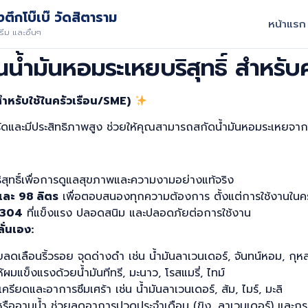
ตึกโบ๊เบ๊ วัดสิตาราม
หน้าแรก
ีม และอื่นๆ
่นน้ำมันหอมระเหยบริสุทธิ์ สำหรั
ำหรับใช้ในครัวเรือน/SME)
ัดรัดและมีประสิทธิภาพสูง ช่วยให้คุณสามารถสกัดน้ำมันหอมระเหยจา
ิสุทธิ์เพื่อการดูแลสุขภาพและความงามอย่างแท้จริง
และ 98 ลิตร
เพื่อตอบสนองทุกความต้องการ ตั้งแต่การใช้งานในคร
304
ที่แข็งแรง ปลอดสนิม และปลอดภัยต่อการใช้งาน
ั่นเอง:
ดเลือนริ้วรอย จุดด่างดำ เช่น น้ำมันลาเวนเดอร์, จันทน์หอม, กุ
มแข็งแรงด้วยน้ำมันทีทรี, มะนาว, โรสแมรี่, ไทม์
รียดและอาการซึมเศร้า เช่น น้ำมันลาเวนเดอร์, ส้ม, ไมร์, มะลิ
ืออาบน้ำ ช่วยลดอาการปวดประจำเดือน (ขิง, ลาเวนเดอร์) และกระช