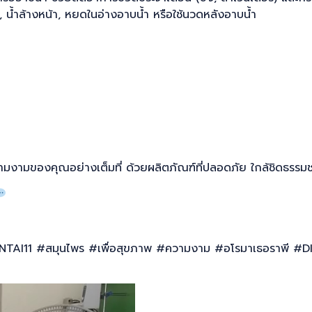
 น้ำล้างหน้า, หยดในอ่างอาบน้ำ หรือใช้นวดหลังอาบน้ำ
มงามของคุณอย่างเต็มที่ ด้วยผลิตภัณฑ์ที่ปลอดภัย ใกล้ชิดธรรมช
YANTAI11 #สมุนไพร #เพื่อสุขภาพ #ความงาม #อโรมาเธอราพี #DI