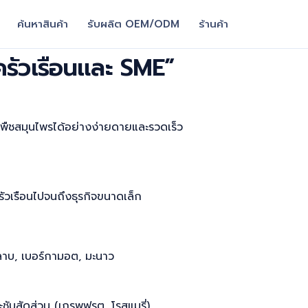
ค้นหาสินค้า
รับผลิต OEM/ODM
ร้านค้า
บครัวเรือนและ SME”
กพืชสมุนไพรได้อย่างง่ายดายและรวดเร็ว
ัวเรือนไปจนถึงธุรกิจขนาดเล็ก
หลาบ, เบอร์กามอต, มะนาว
ับสัดส่วน (เกรพฟรุต, โรสแมรี่)