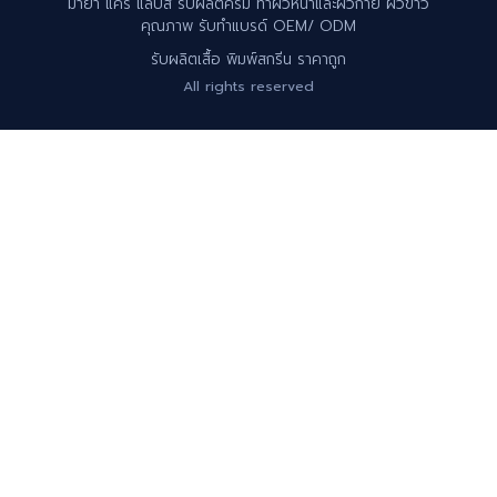
มายา แคร์ แลบส์ รับผลิตครีม ทาผิวหน้าและผิวกาย ผิวขาว
คุณภาพ รับทำแบรด์ OEM/ ODM
รับผลิตเสื้อ พิมพ์สกรีน ราคาถูก
All rights reserved