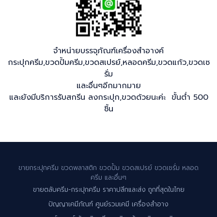
จำหน่ายบรรจุภัณฑ์เครื่องสำอางค์
กระปุกครีม,ขวดปั้มครีม,ขวดสเปรย์,หลอดครีม,ขวดแก้ว,ขวดเซ
รั่ม
และอื่นๆอีกมากมาย
และยังมีบริการรับสกรีน ลงกระปุก,ขวดด้วยนะค่ะ ขั้นต่ำ 500
ชิ้น
ขายกระปุกครีม ขวดพลาสติก ขวดปั้ม ขวดสเปรย์ ขวดเซรั่ม หลอด
ครีม และอื่นๆ
ขายตลับครีม-กระปุกครีม ราคาปลีกและส่ง ถูกที่สุดในไทย
ปัญญาเคมีภัณฑ์ ศูนย์รวมเคมี เครื่องสำอาง