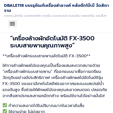
DBALE118 บรรจุภัณฑ์เครื่องสำอางค์ หลังตึกโบ๊เบ๊ วัดสิตา
ราม
ขายกระปุกครีม ขวดพลาสติก ขวดปั้ม ขวดสเปรย์ ขวดเซรั่ม หลอดครีม และอื่นๆ
“เครื่องล้างผักอัตโนมัติ FX-3500
ระบบสายพานคุณภาพสูง”
**เครื่องล้างผักระบบสายพานอัตโนมัติ FX-3500**
ให้การล้างผักผลไม้ของคุณเป็นเรื่องแสนสะดวกสบายด้วย
“เครื่องล้างผักระบบสายพาน” ที่ออกแบบมาเพื่อการเตรียม
วัตถุดิบอย่างมีประสิทธิภาพ! เครื่องล้างผักผลไม้อัตโนมัติรุ่น
FX-3500 ของเรามีเทคโนโลยีฟองอากาศและระบบสเปรย์น้ำ
แรงดันสูง ซึ่งช่วยให้ผักผลไม้ของคุณสะอาดหมดจด ปลอดภัย
จากสิ่งสกปรกและสารเคมีตกค้าง พร้อมใช้งานได้อย่างมั่นใจ!
ทำความสะอาดได้ในปริมาณมากในเวลาอันสั้น
ใช้งานง่าย ไม่ยุ่งยาก