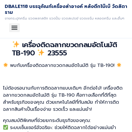
DBALE118 บรรจุภัณฑ์เครื่องสำอางค์ หลังตึกโบ๊เบ๊ วัดสิตา
ราม
ขายกระปุกครีม ขวดพลาสติก ขวดปั้ม ขวดสเปรย์ ขวดเซรั่ม หลอดครีม และอื่นๆ
เครื่องติดฉลากขวดกลมอัตโนมัติ
TB-190
23555
พบกับเครื่องติดฉลากขวดกลมอัตโนมัติ รุ่น TB-190!
ไม่ต้องรอนานกับการติดฉลากแบบเดิมๆ อีกต่อไป! เครื่องติด
ฉลากขวดกลมอัตโนมัติ รุ่น TB-190 คือทางเลือกที่ดีที่สุด
สำหรับธุรกิจของคุณ ด้วยเทคโนโลยีที่ทันสมัย ทำให้การติด
ฉลากสินค้าเป็นเรื่องง่าย รวดเร็ว และแม่นยำ!
คุณสมบัติพิเศษที่ช่วยยกระดับธุรกิจของคุณ:
ระบบเซ็นเซอร์อัจฉริยะ: ช่วยให้ติดฉลากได้อย่างแม่นยำ