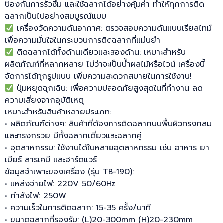
ป้องกันการรั่วซึม และใช้ฉลากได้อย่างคุ้มค่า ทำให้ทุกการติด
ฉลากเป็นไปอย่างสมบูรณ์แบบ
เครื่องวัดความดันอากาศ: ตรวจสอบความดันแบบเรียลไทม์
เพื่อความมั่นใจในกระบวนการติดฉลากที่แม่นยำ
ติดฉลากได้ทั้งด้านเดียวและสองด้าน: เหมาะสำหรับ
ผลิตภัณฑ์ที่หลากหลาย ไม่ว่าจะเป็นน้ำผลไม้หรือไวน์ เครื่องนี้
จัดการได้ทุกรูปแบบ เพิ่มความสะดวกสบายในการใช้งาน!
ปุ่มหยุดฉุกเฉิน: เพื่อความปลอดภัยสูงสุดในที่ทำงาน ลด
ความเสี่ยงจากอุบัติเหตุ
เหมาะสำหรับสินค้าหลายประเภท:
• ผลิตภัณฑ์ต่างๆ: สินค้าที่ต้องการติดฉลากบนพื้นผิวทรงกลม
และทรงกรวย มีทั้งฉลากเดี่ยวและฉลากคู่
• อุตสาหกรรม: ใช้งานได้ในหลายอุตสาหกรรม เช่น อาหาร ยา
เบียร์ สารเคมี และฮาร์ดแวร์
ข้อมูลจำเพาะของเครื่อง (รุ่น TB-190):
• แหล่งจ่ายไฟ: 220V 50/60Hz
• กำลังไฟ: 250W
• ความเร็วในการติดฉลาก: 15-35 ครั้ง/นาที
• ขนาดฉลากที่รองรับ: (L)20-300mm (H)20-230mm