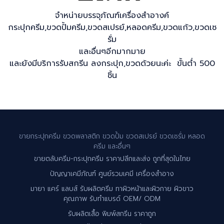
จำหน่ายบรรจุภัณฑ์เครื่องสำอางค์
กระปุกครีม,ขวดปั้มครีม,ขวดสเปรย์,หลอดครีม,ขวดแก้ว,ขวดเซ
รั่ม
และอื่นๆอีกมากมาย
และยังมีบริการรับสกรีน ลงกระปุก,ขวดด้วยนะค่ะ ขั้นต่ำ 500
ชิ้น
ขายกระปุกครีม ขวดพลาสติก ขวดปั้ม ขวดสเปรย์ ขวดเซรั่ม หลอด
ครีม และอื่นๆ
ขายตลับครีม-กระปุกครีม ราคาปลีกและส่ง ถูกที่สุดในไทย
ปัญญาเคมีภัณฑ์ ศูนย์รวมเคมี เครื่องสำอาง
มายา แคร์ แลบส์ รับผลิตครีม ทาผิวหน้าและผิวกาย ผิวขาว
คุณภาพ รับทำแบรด์ OEM/ ODM
รับผลิตเสื้อ พิมพ์สกรีน ราคาถูก