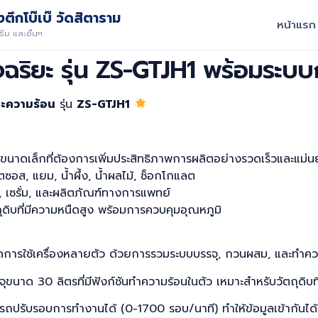
ตึกโบ๊เบ๊ วัดสิตาราม
หน้าแรก
ีม และอื่นๆ
ัจฉริยะ รุ่น ZS-GTJH1 พร้อมระ
ละความร้อน
รุ่น
ZS-GTJH1
ขนาดเล็กที่ต้องการเพิ่มประสิทธิภาพการผลิตอย่างรวดเร็วและแม่น
ิตซอส, แยม, น้ำผึ้ง, น้ำผลไม้, ช็อกโกแลต
่น, เซรั่ม, และผลิตภัณฑ์ทางการแพทย์
ุดิบที่มีความหนืดสูง พร้อมการควบคุมอุณหภูมิ
ลดการใช้เครื่องหลายตัว ด้วยการรวมระบบบรรจุ, กวนผสม, และทำคว
ุขนาด 30 ลิตรที่มีฟังก์ชันทำความร้อนในตัว เหมาะสำหรับวัตถุดิบที
ปรับรอบการทำงานได้ (0-1700 รอบ/นาที) ทำให้ข้อมูลเข้ากันได้