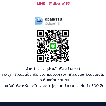
LINE : @dbale118
จำหน่ายบรรจุภัณฑ์เครื่องสำอางค์
กระปุกครีม,ขวดปั้มครีม,ขวดสเปรย์,หลอดครีม,ขวดแก้ว,ขวดเซรั่ม
และอื่นๆอีกมากมาย
และยังมีบริการรับสกรีน ลงกระปุก,ขวดด้วยนะค่ะ ขั้นต่ำ 500 ชิ้น