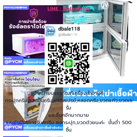
LINE : @dbale118
จำหน่ายบรรจุภัณฑ์เครื่องสำอางค์
กระปุกครีม,ขวดปั้มครีม,ขวดสเปรย์,หลอดครีม,ขวดแก้ว,ขวดเซ
รั่ม
และอื่นๆอีกมากมาย
และยังมีบริการรับสกรีน ลงกระปุก,ขวดด้วยนะค่ะ ขั้นต่ำ 500
ชิ้น