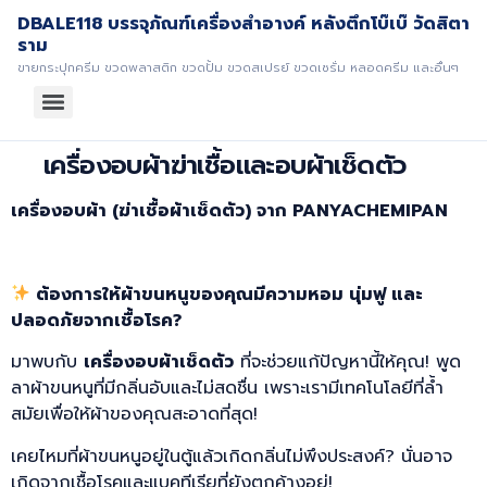
DBALE118 บรรจุภัณฑ์เครื่องสำอางค์ หลังตึกโบ๊เบ๊ วัดสิตา
ราม
ขายกระปุกครีม ขวดพลาสติก ขวดปั้ม ขวดสเปรย์ ขวดเซรั่ม หลอดครีม และอื่นๆ
เครื่องอบผ้าฆ่าเชื้อและอบผ้าเช็ดตัว
เครื่องอบผ้า (ฆ่าเชื้อผ้าเช็ดตัว) จาก PANYACHEMIPAN
ต้องการให้ผ้าขนหนูของคุณมีความหอม นุ่มฟู และ
ปลอดภัยจากเชื้อโรค?
มาพบกับ
เครื่องอบผ้าเช็ดตัว
ที่จะช่วยแก้ปัญหานี้ให้คุณ! พูด
ลาผ้าขนหนูที่มีกลิ่นอับและไม่สดชื่น เพราะเรามีเทคโนโลยีที่ล้ำ
สมัยเพื่อให้ผ้าของคุณสะอาดที่สุด!
เคยไหมที่ผ้าขนหนูอยู่ในตู้แล้วเกิดกลิ่นไม่พึงประสงค์? นั่นอาจ
เกิดจากเชื้อโรคและแบคทีเรียที่ยังตกค้างอยู่!