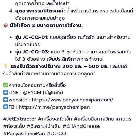
คุณภาพน้ำทิ้งและน้ำประปา
อุตสาหกรรมปิโตรเคมี:
สำหรับการวิเคราะห์สารปนเปื้อนที่
ต้องการความแม่นยำสูง
มีให้เลือก 2 ขนาดตามการใช้งาน:
รุ่น JC-CQ-01:
แบบชุดเดี่ยว กะทัดรัด เหมาะสำหรับงาน
ปริมาณน้อย
รุ่น JC-CQ-03:
แบบ 3 ชุดหัวฉีด สามารถสกัดพร้อมกัน
ได้ 3 ตัวอย่าง เพิ่มประสิทธิภาพการทำงาน!
รองรับตัวอย่างปริมาณ 200 มล. – 500 มล.
และยินดี
รับคำสั่งทำพิเศษตามความต้องการของลูกค้า
หากสนใจสอบถามหรือสั่งซื้อ
LINE : @PYCM (มี@นะคะ)
website : https://www.panyachemipan.com/
FB : https://m.me/panyachemipan
#JetExtractor #เครื่องสกัดเจ็ท #เครื่องมือทางวิทยาศาสตร์
#ห้องแล็บ #วิเคราะห์น้ำเสีย #OilAndGrease
#PanyaChemiPan #JC-CQ