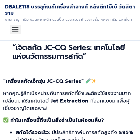
DBALE118 บรรจุภัณฑ์เครื่องสำอางค์ หลังตึกโบ๊เบ๊ วัดสิตา
ราม
ขายกระปุกครีม ขวดพลาสติก ขวดปั้ม ขวดสเปรย์ ขวดเซรั่ม หลอดครีม และอื่นๆ
“เจ็ตสกัด JC-CQ Series: เทคโนโลยี
แห่งนวัตกรรมการสกัด”
“เครื่องสกัดเจ็ทรุ่น JC-CQ Series”
หากคุณรู้สึกเบื่อหน่ายกับการสกัดที่ช้าและต้องใช้แรงงานมาก
เปลี่ยนมาใช้เทคโนโลยี
Jet Extraction
ที่ออกแบบมาเพื่อผู้
เชี่ยวชาญโดยเฉพาะ!
ทำไมเครื่องนี้ถึงเป็นสิ่งจำเป็นในห้องแล็บ?
สกัดได้รวดเร็ว:
มีประสิทธิภาพในการสกัดสูงถึง
≥95%
ทำให้ได้ผลลัพธ์รวดเร็วและแม่นยำ