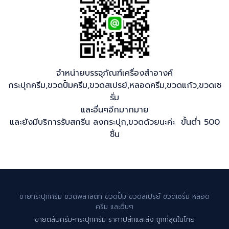
จำหน่ายบรรจุภัณฑ์เครื่องสำอางค์
กระปุกครีม,ขวดปั้มครีม,ขวดสเปรย์,หลอดครีม,ขวดแก้ว,ขวดเซ
รั่ม
และอื่นๆอีกมากมาย
และยังมีบริการรับสกรีน ลงกระปุก,ขวดด้วยนะค่ะ ขั้นต่ำ 500
ชิ้น
ขายกระปุกครีม ขวดพลาสติก ขวดปั้ม ขวดสเปรย์ ขวดเซรั่ม หลอด
ครีม และอื่นๆ
ขายตลับครีม-กระปุกครีม ราคาปลีกและส่ง ถูกที่สุดในไทย