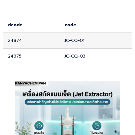
dcode
code
24874
JC-CQ-01
24875
JC-CQ-03