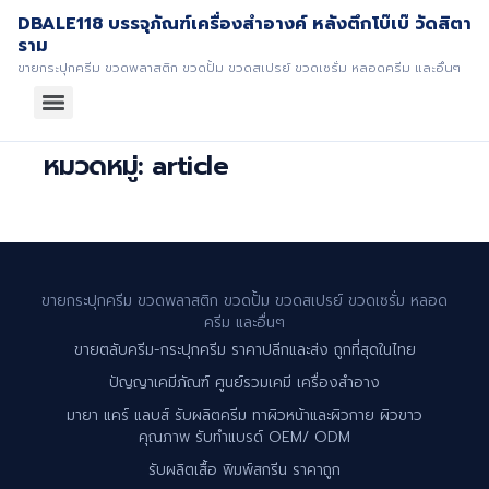
DBALE118 บรรจุภัณฑ์เครื่องสำอางค์ หลังตึกโบ๊เบ๊ วัดสิตา
ราม
ขายกระปุกครีม ขวดพลาสติก ขวดปั้ม ขวดสเปรย์ ขวดเซรั่ม หลอดครีม และอื่นๆ
หมวดหมู่:
article
ขายกระปุกครีม ขวดพลาสติก ขวดปั้ม ขวดสเปรย์ ขวดเซรั่ม หลอด
ครีม และอื่นๆ
ขายตลับครีม-กระปุกครีม ราคาปลีกและส่ง ถูกที่สุดในไทย
ปัญญาเคมีภัณฑ์ ศูนย์รวมเคมี เครื่องสำอาง
มายา แคร์ แลบส์ รับผลิตครีม ทาผิวหน้าและผิวกาย ผิวขาว
คุณภาพ รับทำแบรด์ OEM/ ODM
รับผลิตเสื้อ พิมพ์สกรีน ราคาถูก