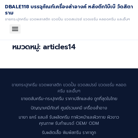
DBALE118 บรรจุภัณฑ์เครื่องสำอางค์ หลังตึกโบ๊เบ๊ วัดสิตา
ราม
ขายกระปุกครีม ขวดพลาสติก ขวดปั้ม ขวดสเปรย์ ขวดเซรั่ม หลอดครีม และอื่นๆ
หมวดหมู่:
articles14
ขายกระปุกครีม ขวดพลาสติก ขวดปั้ม ขวดสเปรย์ ขวดเซรั่ม หลอด
ครีม และอื่นๆ
ขายตลับครีม-กระปุกครีม ราคาปลีกและส่ง ถูกที่สุดในไทย
ปัญญาเคมีภัณฑ์ ศูนย์รวมเคมี เครื่องสำอาง
มายา แคร์ แลบส์ รับผลิตครีม ทาผิวหน้าและผิวกาย ผิวขาว
คุณภาพ รับทำแบรด์ OEM/ ODM
รับผลิตเสื้อ พิมพ์สกรีน ราคาถูก