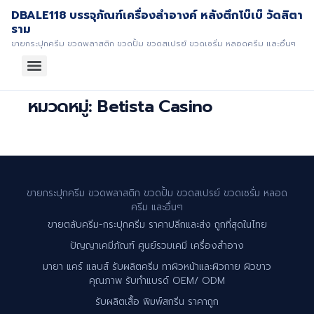
DBALE118 บรรจุภัณฑ์เครื่องสำอางค์ หลังตึกโบ๊เบ๊ วัดสิตา
ราม
ขายกระปุกครีม ขวดพลาสติก ขวดปั้ม ขวดสเปรย์ ขวดเซรั่ม หลอดครีม และอื่นๆ
หมวดหมู่:
Betista Casino
ขายกระปุกครีม ขวดพลาสติก ขวดปั้ม ขวดสเปรย์ ขวดเซรั่ม หลอด
ครีม และอื่นๆ
ขายตลับครีม-กระปุกครีม ราคาปลีกและส่ง ถูกที่สุดในไทย
ปัญญาเคมีภัณฑ์ ศูนย์รวมเคมี เครื่องสำอาง
มายา แคร์ แลบส์ รับผลิตครีม ทาผิวหน้าและผิวกาย ผิวขาว
คุณภาพ รับทำแบรด์ OEM/ ODM
รับผลิตเสื้อ พิมพ์สกรีน ราคาถูก