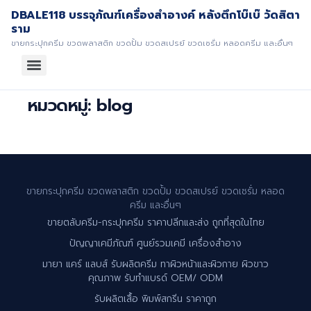
DBALE118 บรรจุภัณฑ์เครื่องสำอางค์ หลังตึกโบ๊เบ๊ วัดสิตา
ราม
ขายกระปุกครีม ขวดพลาสติก ขวดปั้ม ขวดสเปรย์ ขวดเซรั่ม หลอดครีม และอื่นๆ
หมวดหมู่:
blog
ขายกระปุกครีม ขวดพลาสติก ขวดปั้ม ขวดสเปรย์ ขวดเซรั่ม หลอด
ครีม และอื่นๆ
ขายตลับครีม-กระปุกครีม ราคาปลีกและส่ง ถูกที่สุดในไทย
ปัญญาเคมีภัณฑ์ ศูนย์รวมเคมี เครื่องสำอาง
มายา แคร์ แลบส์ รับผลิตครีม ทาผิวหน้าและผิวกาย ผิวขาว
คุณภาพ รับทำแบรด์ OEM/ ODM
รับผลิตเสื้อ พิมพ์สกรีน ราคาถูก