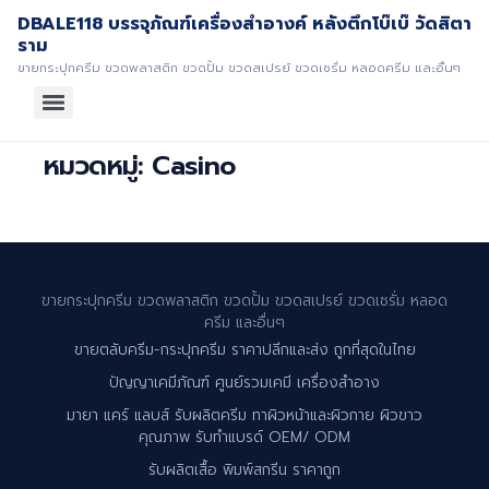
DBALE118 บรรจุภัณฑ์เครื่องสำอางค์ หลังตึกโบ๊เบ๊ วัดสิตา
ราม
ขายกระปุกครีม ขวดพลาสติก ขวดปั้ม ขวดสเปรย์ ขวดเซรั่ม หลอดครีม และอื่นๆ
หมวดหมู่:
Casino
ขายกระปุกครีม ขวดพลาสติก ขวดปั้ม ขวดสเปรย์ ขวดเซรั่ม หลอด
ครีม และอื่นๆ
ขายตลับครีม-กระปุกครีม ราคาปลีกและส่ง ถูกที่สุดในไทย
ปัญญาเคมีภัณฑ์ ศูนย์รวมเคมี เครื่องสำอาง
มายา แคร์ แลบส์ รับผลิตครีม ทาผิวหน้าและผิวกาย ผิวขาว
คุณภาพ รับทำแบรด์ OEM/ ODM
รับผลิตเสื้อ พิมพ์สกรีน ราคาถูก