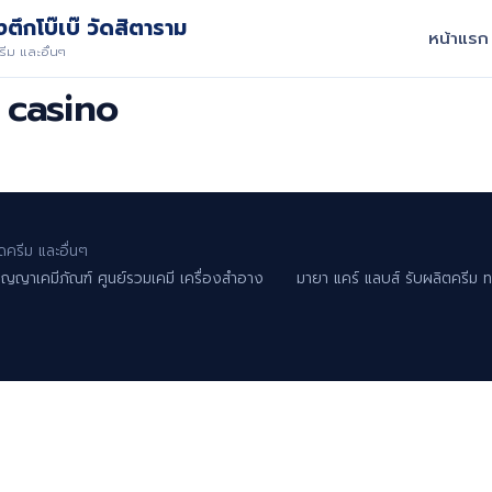
ตึกโบ๊เบ๊ วัดสิตาราม
หน้าแรก
ีม และอื่นๆ
 casino
ครีม และอื่นๆ
ัญญาเคมีภัณฑ์ ศูนย์รวมเคมี เครื่องสำอาง
มายา แคร์ แลบส์ รับผลิตครีม