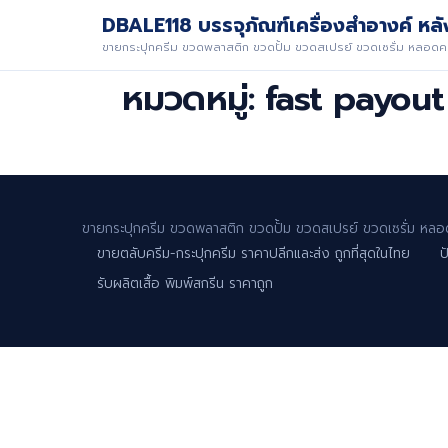
DBALE118 บรรจุภัณฑ์เครื่องสำอางค์ หลัง
ขายกระปุกครีม ขวดพลาสติก ขวดปั้ม ขวดสเปรย์ ขวดเซรั่ม หลอดคร
หมวดหมู่:
fast payout
ขายกระปุกครีม ขวดพลาสติก ขวดปั้ม ขวดสเปรย์ ขวดเซรั่ม หลอด
ขายตลับครีม-กระปุกครีม ราคาปลีกและส่ง ถูกที่สุดในไทย
ป
รับผลิตเสื้อ พิมพ์สกรีน ราคาถูก