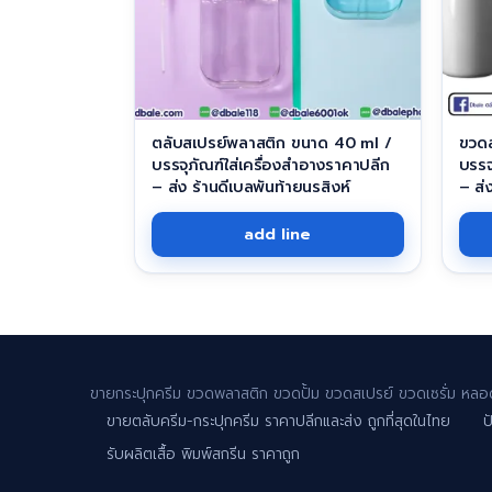
ตลับสเปรย์พลาสติก ขนาด 40 ml /
ขวดส
บรรจุภัณฑ์ใส่เครื่องสำอางราคาปลีก
บรรจ
– ส่ง ร้านดีเบลพันท้ายนรสิงห์
– ส่
add line
ขายกระปุกครีม ขวดพลาสติก ขวดปั้ม ขวดสเปรย์ ขวดเซรั่ม หลอด
ขายตลับครีม-กระปุกครีม ราคาปลีกและส่ง ถูกที่สุดในไทย
ป
รับผลิตเสื้อ พิมพ์สกรีน ราคาถูก