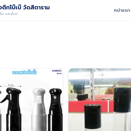
ตึกโบ๊เบ๊ วัดสิตาราม
หน้าแรก
ีม และอื่นๆ