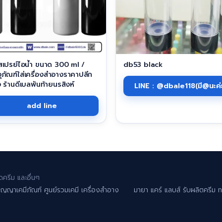
เปรย์ไอน้ำ ขนาด 300 ml /
db53 black
ุภัณฑ์ใส่เครื่องสำอางราคาปลีก
ง ร้านดีเบลพันท้ายนรสิงห์
LINE : @dbale118(มี@นะค่
add line
ครีม และอื่นๆ
ัญญาเคมีภัณฑ์ ศูนย์รวมเคมี เครื่องสำอาง
มายา แคร์ แลบส์ รับผลิตครีม