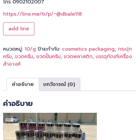
โทร 0902102007
https://line.me/ti/p/~@dbale118
add line
หมวดหมู่:
10/g
ป้ายกำกับ:
cosmetics packaging
,
กระปุก
ครีม
,
ขวดครีม
,
ขวดปั้มครีม
,
ขวดพลาสติก
,
บรรจุภัณฑ์เครื่อง
สำอางค์
คำอธิบาย
บทวิจารณ์ (0)
คำอธิบาย