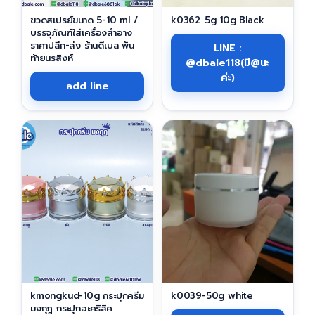
ขวดสเปรย์ขนาด 5-10 ml /
k0362 5g 10g Black
บรรจุภัณฑ์ใส่เครื่องสำอาง
ราคาปลีก-ส่ง ร้านดีเบล พัน
LINE :
ท้ายนรสิงห์
@dbale118(มี@นะ
ค่ะ)
add line
kmongkud-10g กระปุกครีม
k0039-50g white
มงกุฎ กระปุกอะคริลิค