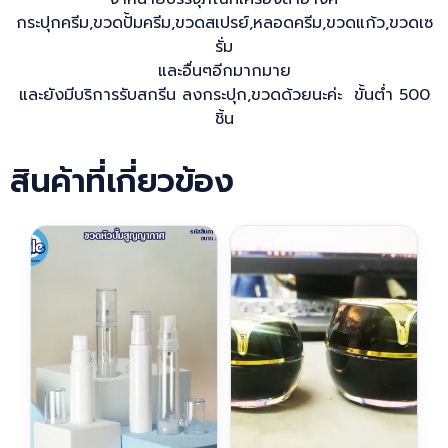
กระปุกครีม,ขวดปั้มครีม,ขวดสเปรย์,หลอดครีม,ขวดแก้ว,ขวดเซ
รั่ม
และอื่นๆอีกมากมาย
และยังมีบริการรับสกรีน ลงกระปุก,ขวดด้วยนะค่ะ ขั้นต่ำ 500
ชิ้น
สินค้าที่เกี่ยวข้อง