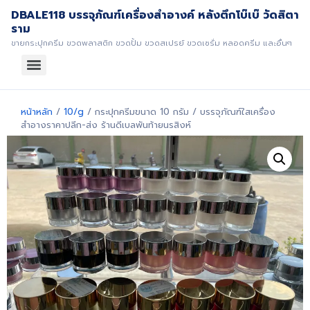
DBALE118 บรรจุภัณฑ์เครื่องสำอางค์ หลังตึกโบ๊เบ๊ วัดสิตา
ราม
ขายกระปุกครีม ขวดพลาสติก ขวดปั้ม ขวดสเปรย์ ขวดเซรั่ม หลอดครีม และอื่นๆ
หน้าหลัก
/
10/g
/ กระปุกครีมขนาด 10 กรัม / บรรจุภัณฑ์ใสเครื่อง
สำอางราคาปลีก-ส่ง ร้านดีเบลพันท้ายนรสิงห์