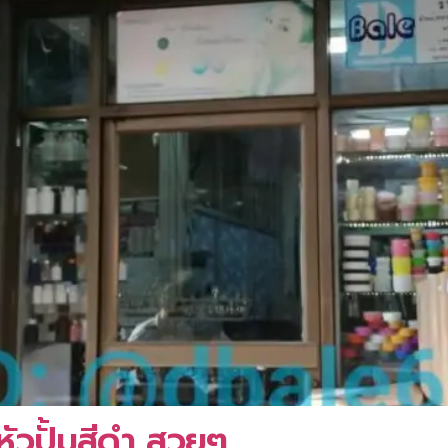
ัวปั้มสีดำ สวยๆ