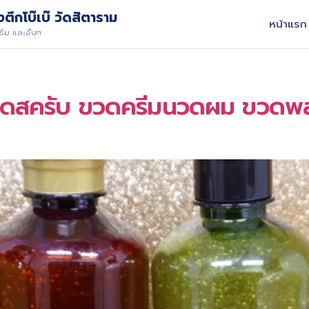
ตึกโบ๊เบ๊ วัดสิตาราม
หน้าแรก
ีม และอื่นๆ
วดสครับ ขวดครีมนวดผม ขวดพล