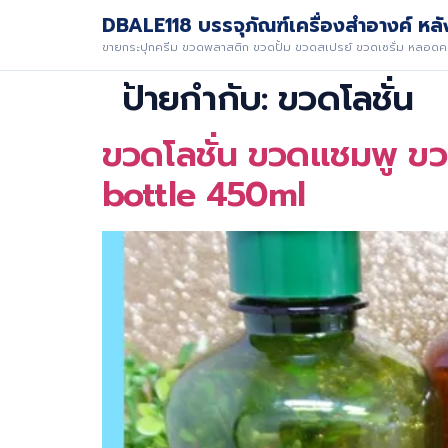
DBALE118 บรรจุภัณฑ์เครื่องสำอางค์ หลัง
ขายกระปุกครีม ขวดพลาสติก ขวดปั้ม ขวดสเปรย์ ขวดเซรั่ม หลอดคร
ป้ายกำกับ:
ขวดโลชั่น
ขวดโลชั่น ขวดแชมพู ข
bottle 450ml