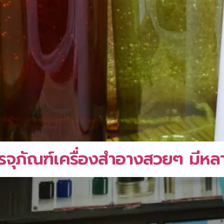
รรจุภัณฑ์เครื่องสำอางสวยๆ มีหล