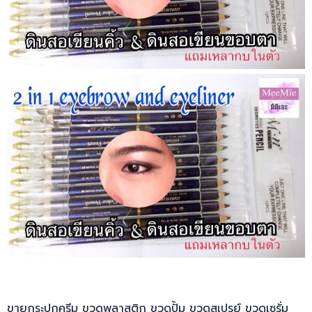
ขายกระปุกครีม ขวดพลาสติก ขวดปั้ม ขวดสเปรย์ ขวดเซรั่ม