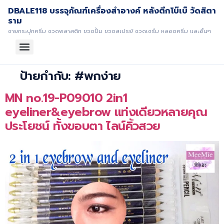
DBALE118 บรรจุภัณฑ์เครื่องสำอางค์ หลังตึกโบ๊เบ๊ วัดสิตา
ราม
ขายกระปุกครีม ขวดพลาสติก ขวดปั้ม ขวดสเปรย์ ขวดเซรั่ม หลอดครีม และอื่นๆ
ป้ายกำกับ:
#พกง่าย
MN no.19-P09010 2in1
eyeliner&eyebrow แท่งเดียวหลายคุณ
ประโยชน์ ทั้งขอบตา ไลน์คิ้วสวย